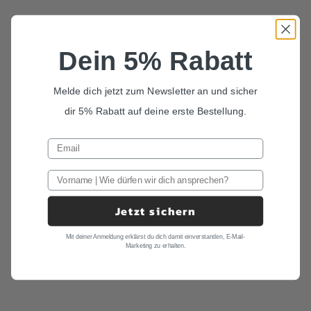
Bandana Magnus
Bandana Enzo
Angebot
Angebot
59,00 €
59,00 €
Dein 5% Rabatt
AUSVERKAUFT
AUSVERKAUFT
Melde dich jetzt zum Newsletter an und sicher
dir 5% Rabatt auf deine erste Bestellung.
Jetzt sichern
Mit deiner Anmeldung erklärst du dich damit einverstanden, E-Mail-
Bandana Tony
Bandana Matteo
Marketing zu erhalten.
Angebot
Angebot
59,00 €
59,00 €
AUSVERKAUFT