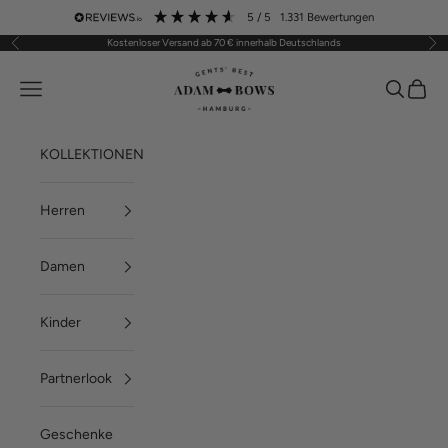
Zum Inhalt springen
5
/ 5
1.331
Bewertungen
Kostenloser Versand ab 70 € innerhalb Deutschlands
Zurück
Vor
ADAM BOWS
Menü
Suchen
Waren
KOLLEKTIONEN
Herren
Damen
Kinder
Partnerlook
Geschenke