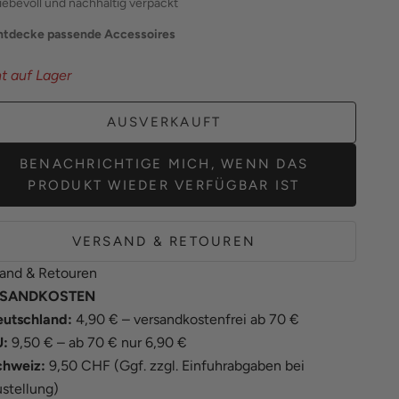
liebevoll und nachhaltig verpackt
ntdecke passende Accessoires
t auf Lager
AUSVERKAUFT
BENACHRICHTIGE MICH, WENN DAS
PRODUKT WIEDER VERFÜGBAR IST
VERSAND & RETOUREN
and & Retouren
SANDKOSTEN
utschland:
4,90 € – versandkostenfrei ab 70 €
U:
9,50 € – ab 70 € nur 6,90 €
chweiz:
9,50 CHF (Ggf. zzgl. Einfuhrabgaben bei
stellung)