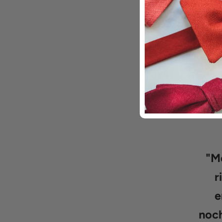
"
Me
r
e
noch