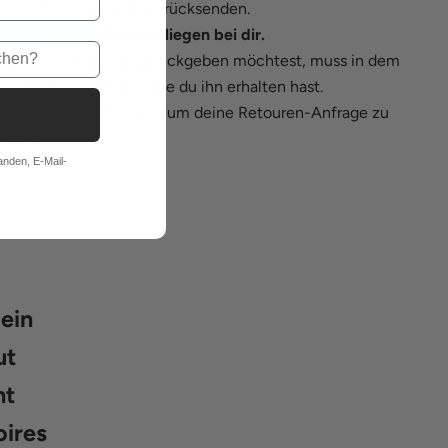
er Bestellung an uns zurücksenden.
Kosten für die Retoure liegen bei dir.
der Artikel, den du zurückgeben möchtest, muss in dem
eichen Zustand sein, wie du ihn erhalten hast.
lle
dieses Formular
aus um deine Retouren-Anfrage zu
nden.
anden, E-Mail-
 ein
ut
ht
oires