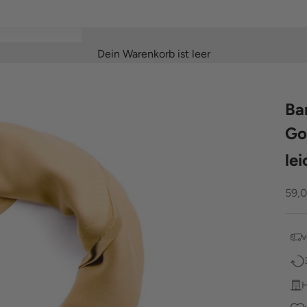
Dein Warenkorb ist leer
Ba
Go
le
Ang
59,
v
H