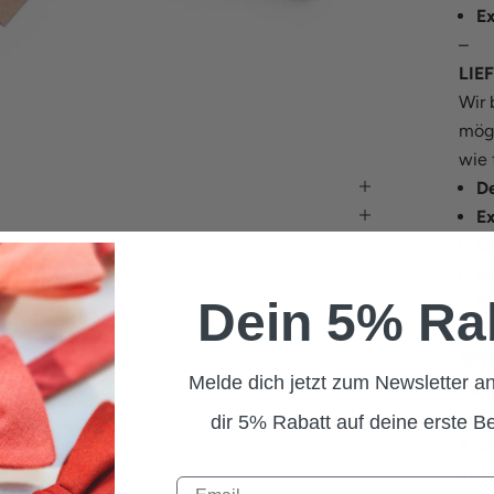
E
–
LIE
Wir 
mögl
wie 
D
E
Ös
Re
S
Dein 5% Ra
–
RET
Melde dich jetzt zum Newsletter an
Du m
ode
dir 5% Rabatt auf deine erste Be
Anso
Inne