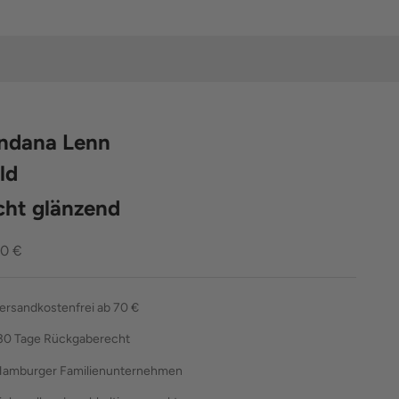
ndana Lenn
ld
icht glänzend
ebot
00 €
ersandkostenfrei ab 70 €
30 Tage Rückgaberecht
amburger Familienunternehmen