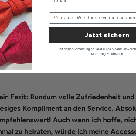
dein
Die 
Je
gl
Jetzt sichern
Fü
se
Mit deiner Anmeldung erklärst du dich damit einverst
Marketing zu erhalten.
in Fazit: Rundum volle Zufriedenheit und
iesiges Kompliment an den Service. Absol
mpfehlenswert! Auch wenn ich hoffe, nic
mal zu heiraten, würde ich meine Access