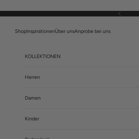
Zum Inhalt springen
Zurück
Shop
Inspirationen
Über uns
Anprobe bei uns
KOLLEKTIONEN
Herren
Damen
Kinder