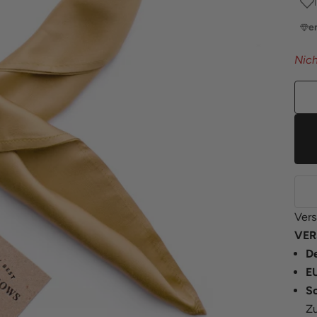
e
Nich
Vers
VER
De
E
S
Zu