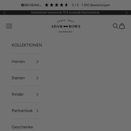
Zum Inhalt springen
5
/ 5
1.300
Bewertungen
Kostenloser Versand ab 70 € innerhalb Deutschlands
Zurück
Vor
ADAM BOWS
Menü
Suchen
Waren
KOLLEKTIONEN
Herren
Damen
Kinder
Partnerlook
Geschenke