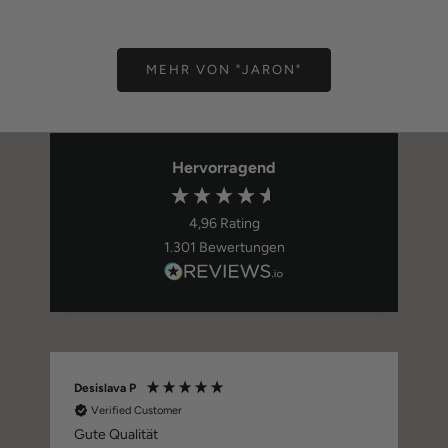
59,00 €
29,0
MEHR VON "JARON"
Hervorragend
4,96
Rating
1.301
Bewertungen
Desislava P
Verified Customer
Gute Qualität