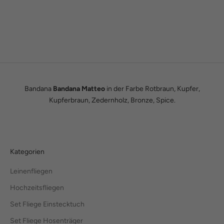
Wir sind Tobias und Julian. Im Jahr 2016 haben wir ADAM BOWS
zum Leben erweckt. Seitdem leben wir unseren Traum einer
eigenen kleinen Modemanufaktur.
Hier erfährst du unsere ganze Geschichte.
Bandana
Bandana Matteo
in der Farbe Rotbraun, Kupfer,
Kupferbraun, Zedernholz, Bronze, Spice.
Kategorien
Leinenfliegen
Hochzeitsfliegen
Set Fliege Einstecktuch
Set Fliege Hosenträger