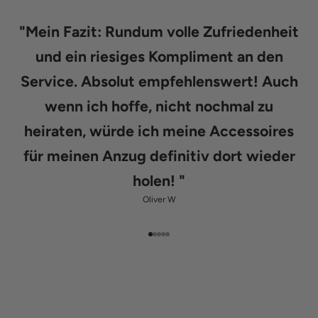
"
Mein Fazit: Rundum volle Zufriedenheit
und ein riesiges Kompliment an den
Service. Absolut empfehlenswert! Auch
wenn ich hoffe, nicht nochmal zu
heiraten, würde ich meine Accessoires
für meinen Anzug definitiv dort wieder
holen!
"
Oliver W
Gehe zu Element 1
Gehe zu Element 2
Gehe zu Element 3
Gehe zu Element 4
Gehe zu Element 5