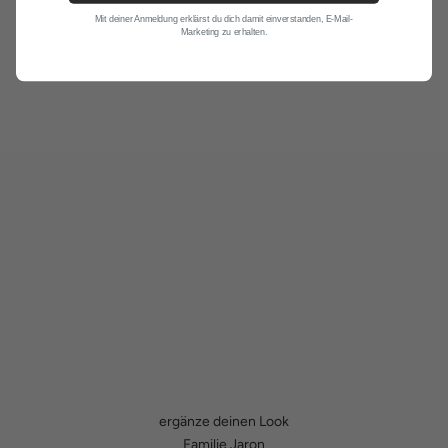
Mit deiner Anmeldung erklärst du dich damit einverstanden, E-Mail-
Marketing zu erhalten.
ergänze deinen Look
Familie Jaron