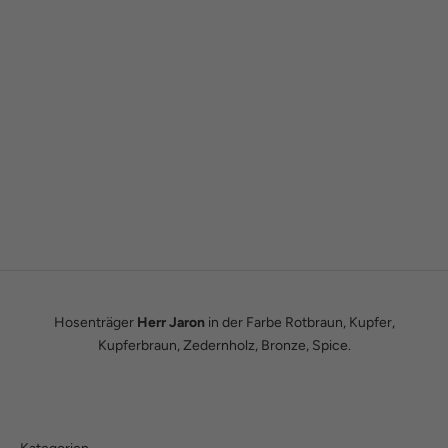
Gründergeschichte
Wie alles begann
Wir sind Tobias und Julian. Im Jahr 2016 haben wir ADAM BOWS
zum Leben erweckt. Seitdem leben wir unseren Traum einer
eigenen kleinen Modemanufaktur.
Hier erfährst du unsere ganze Geschichte.
Hosenträger
Herr Jaron
in der Farbe Rotbraun, Kupfer,
Kupferbraun, Zedernholz, Bronze, Spice.