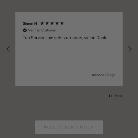
Simon H
O
Verified Customer
Top Service, bin sehr zufrieden, vielen Dank
seconds 28 ago
Pause
ALLE BEWERTUNGEN