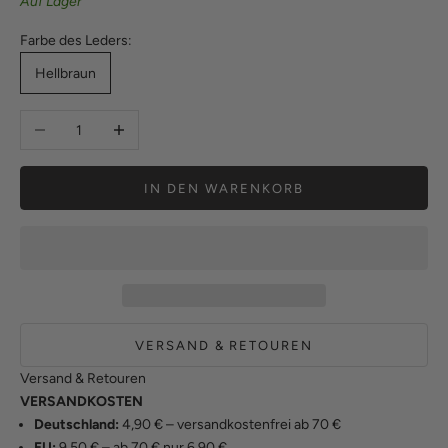
Auf Lager
Farbe des Leders:
Hellbraun
Anzahl verringern
Anzahl erhöhen
IN DEN WARENKORB
VERSAND & RETOUREN
Versand & Retouren
VERSANDKOSTEN
Deutschland:
4,90 € – versandkostenfrei ab 70 €
EU:
9,50 € – ab 70 € nur 6,90 €