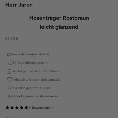
Herr Jaron
Hosenträger Rostbraun
leicht glänzend
Angebot
99,00 €
versandkostenfrei ab 70 €
30 Tage Rückgaberecht
Hamburger Familienunternehmen
liebevoll und nachhaltig verpackt
pflanzlich gegerbtes Leder
entdecke passende Accessoires
(1 Bewertungen)