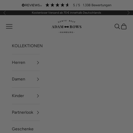
Zum Inhalt springen
5
/ 5
1.338
Bewertungen
Kostenloser Versand ab 70 € innerhalb Deutschlands
Zurück
Vor
ADAM BOWS
Menü
Suchen
Waren
KOLLEKTIONEN
Herren
Damen
Kinder
Partnerlook
Geschenke