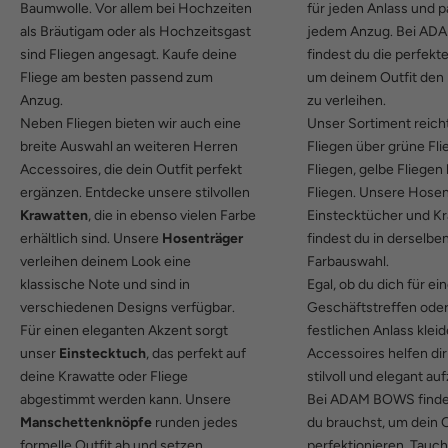
Baumwolle. Vor allem bei Hochzeiten
für jeden Anlass und 
als Bräutigam oder als Hochzeitsgast
jedem Anzug. Bei A
sind Fliegen angesagt. Kaufe deine
findest du die perfekt
Fliege am besten passend zum
um deinem Outfit den l
Anzug.
zu verleihen.
Neben Fliegen bieten wir auch eine
Unser Sortiment reich
breite Auswahl an weiteren Herren
Fliegen
über
grüne Fli
Accessoires, die dein Outfit perfekt
Fliegen
,
gelbe Fliegen
ergänzen. Entdecke unsere stilvollen
Fliegen
. Unsere Hosen
Krawatten
, die in ebenso vielen Farbe
Einstecktücher und K
erhältlich sind. Unsere
Hosenträger
findest du in derselbe
verleihen deinem Look eine
Farbauswahl.
klassische Note und sind in
Egal, ob du dich für ei
verschiedenen Designs verfügbar.
Geschäftstreffen oder
Für einen eleganten Akzent sorgt
festlichen Anlass klei
unser
Einstecktuch
, das perfekt auf
Accessoires helfen dir
deine Krawatte oder Fliege
stilvoll und elegant au
abgestimmt werden kann. Unsere
Bei ADAM BOWS findes
Manschettenknöpfe
runden jedes
du brauchst, um dein O
formelle Outfit ab und setzen
perfektionieren. Tauch