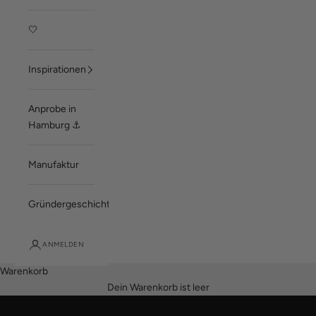
🤍
Inspirationen
Anprobe in
Hamburg ⚓
Manufaktur
Gründergeschichte
Mach dich bereit
ANMELDEN
Ein Outfit zum Verlieben!
Warenkorb
KOLLEKTION 2026
Dein Warenkorb ist leer