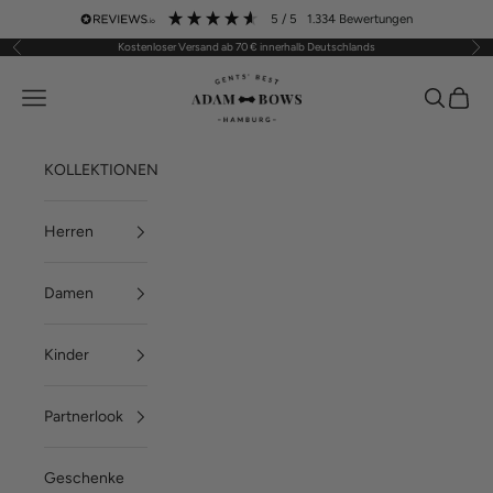
Zum Inhalt springen
5
/ 5
1.334
Bewertungen
Kostenloser Versand ab 70 € innerhalb Deutschlands
Zurück
Vor
ADAM BOWS
Menü
Suchen
Waren
KOLLEKTIONEN
Herren
Damen
Kinder
Partnerlook
Geschenke