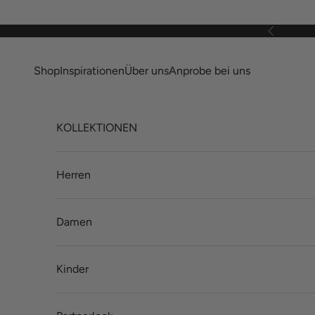
Zum Inhalt springen
Zurück
Shop
Inspirationen
Über uns
Anprobe bei uns
KOLLEKTIONEN
Herren
Damen
Kinder