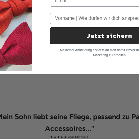
Anso
au seid ihr perfekt für jeden besonderen Anlass
Inne
druck.
dein
Die 
Jetzt sichern
Je
gl
Mit deiner Anmeldung erklärst du dich damit einverst
Fü
Marketing zu erhalten.
se
.Mein Sohn liebt seine Fliege, passend zu P
Accessoires...
"
★★★★★ von
Nicole F