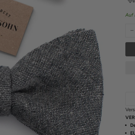
e
Auf 
Anza
Vers
VER
De
E