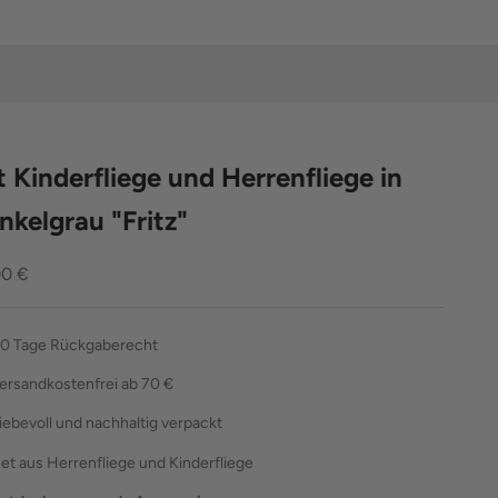
t Kinderfliege und Herrenfliege in
nkelgrau "Fritz"
ebot
00 €
0 Tage Rückgaberecht
ersandkostenfrei ab 70 €
liebevoll und nachhaltig verpackt
et aus Herrenfliege und Kinderfliege