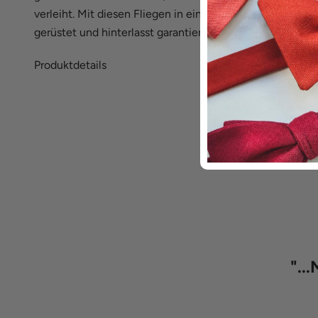
verleiht. Mit diesen Fliegen in einem melierten Dunkelgr
gerüstet und hinterlasst garantiert einen bleibenden Ein
Produktdetails
"
..