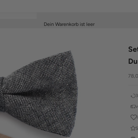
Dein Warenkorb ist leer
Se
Du
Ang
78,
3
v
S