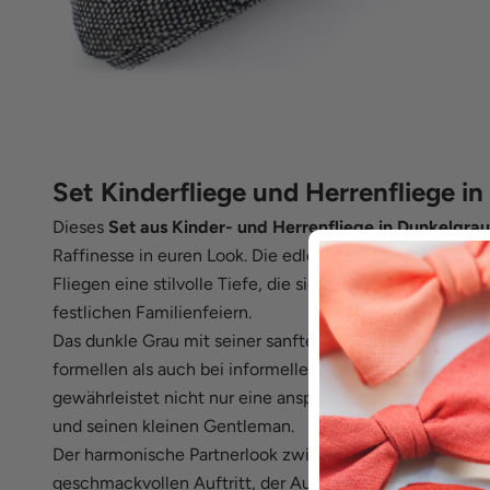
Set Kinderfliege und Herrenfliege i
Dieses
Set aus Kinder- und Herrenfliege in Dunkelgrau
Raffinesse in euren Look. Die edle melierte Struktur de
Fliegen eine stilvolle Tiefe, die sich ideal für verschie
festlichen Familienfeiern.
Das dunkle Grau mit seiner sanften Melierung sorgt für 
formellen als auch bei informellen Events überzeugt. D
gewährleistet nicht nur eine ansprechende Optik, sond
und seinen kleinen Gentleman.
Der harmonische Partnerlook zwischen Vater und Sohn so
geschmackvollen Auftritt, der Aufmerksamkeit auf sich 