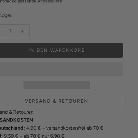
ntdecke passende Accessoires
Lager
hl verringern
Anzahl erhöhen
IN DEN WARENKORB
VERSAND & RETOUREN
and & Retouren
SANDKOSTEN
utschland:
4,90 € – versandkostenfrei ab 70 €
U:
9,50 € – ab 70 € nur 6,90 €