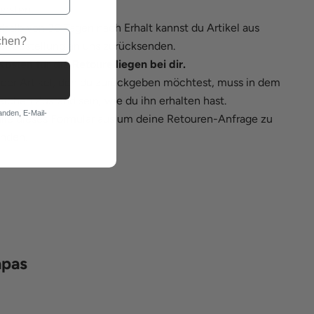
nsten:
rhalb von 30 Tagen nach Erhalt kannst du Artikel aus
er Bestellung an uns zurücksenden.
Kosten für die Retoure liegen bei dir.
der Artikel, den du zurückgeben möchtest, muss in dem
eichen Zustand sein, wie du ihn erhalten hast.
anden, E-Mail-
lle
dieses Formular
aus um deine Retouren-Anfrage zu
nden.
apas