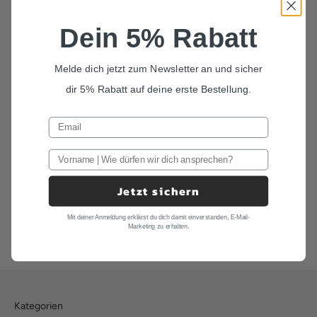
Dein 5% Rabatt
Melde dich jetzt zum Newsletter an und sicher
dir 5% Rabatt auf deine erste Bestellung.
In den Warenkorb
Set Fliege und Einstecktuch
Jetzt sichern
Dunkelgrau "Fritz"
SET FLIEGE EINSTECKTUCH
Mit deiner Anmeldung erklärst du dich damit einverstanden, E-Mail-
Marketing zu erhalten.
Angebot
78,00 €
Kategorien