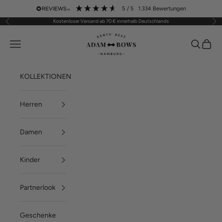
Zum Inhalt springen
5
/ 5
1.334
Bewertungen
Kostenloser Versand ab 70 € innerhalb Deutschlands
Zurück
Vor
ADAM BOWS
Menü
Suchen
Waren
KOLLEKTIONEN
Herren
Damen
Kinder
Partnerlook
Geschenke