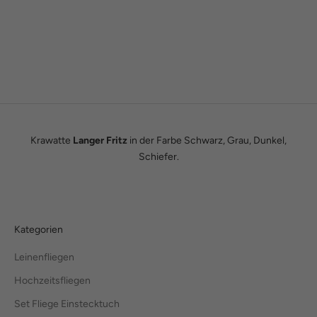
Wie alles begann
Wir sind Tobias und Julian. Im Jahr 2016 haben wir ADAM BOWS
zum Leben erweckt. Seitdem leben wir unseren Traum einer
eigenen kleinen Modemanufaktur.
Hier erfährst du unsere ganze Geschichte.
Krawatte
Langer Fritz
in der Farbe Schwarz, Grau, Dunkel,
Schiefer.
Kategorien
Leinenfliegen
Hochzeitsfliegen
Set Fliege Einstecktuch