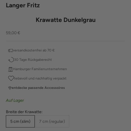
Langer Fritz
Krawatte Dunkelgrau
Angebot
59,00 €
versandkostenfrei ab 70 €
30 Tage Rückgaberecht
Hamburger Familienunternehmen
liebevoll und nachhaltig verpackt
entdecke passende Accessoires
Auf Lager
Breite der Krawatte:
5 cm (slim)
7 cm (regular)