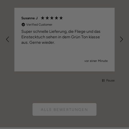
Susanne J
S
Verified Customer
Super schnelle Lieferung, die Fliege und das
Einstecktuch sehen in dem Grün Ton klasse
aus. Gerne wieder.
vor einer Minute
Pause
ALLE BEWERTUNGEN