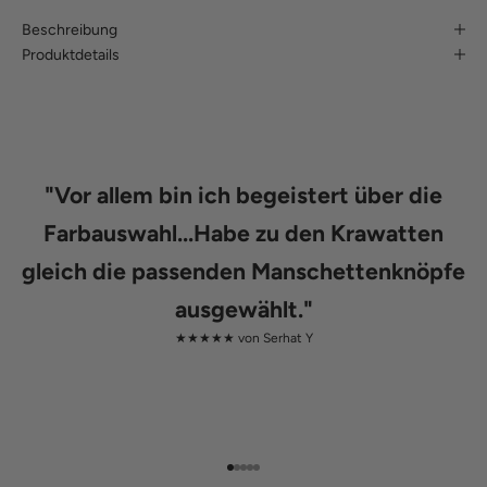
Beschreibung
Produktdetails
"
Vor allem bin ich begeistert über die
Farbauswahl...Habe zu den Krawatten
gleich die passenden Manschettenknöpfe
ausgewählt.
"
★★★★★ von
Serhat Y
Gehe zu Element 1
Gehe zu Element 2
Gehe zu Element 3
Gehe zu Element 4
Gehe zu Element 5