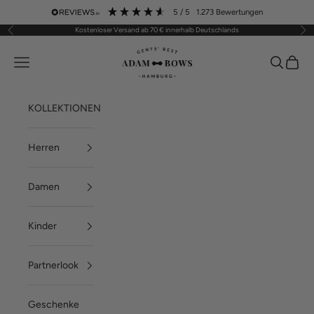
Zum Inhalt springen
5
/ 5
1.273
Bewertungen
Kostenloser Versand ab 70 € innerhalb Deutschlands
Zurück
Vor
ADAM BOWS
Menü
Suchen
Waren
KOLLEKTIONEN
Herren
Damen
Kinder
Partnerlook
Geschenke