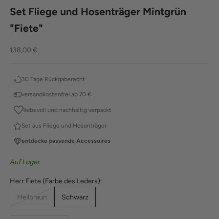
Set Fliege und Hosenträger Mintgrün
"Fiete"
Angebot
138,00 €
30 Tage Rückgaberecht
versandkostenfrei ab 70 €
liebevoll und nachhaltig verpackt
Set aus Fliege und Hosenträger
entdecke passende Accessoires
Auf Lager
Herr Fiete (Farbe des Leders):
Hellbraun
Schwarz