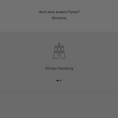
doch eine andere Farbe?
Ähnliche
Stil aus Hamburg
Gehe zu Element 1
Gehe zu Element 2
Gehe zu Element 3