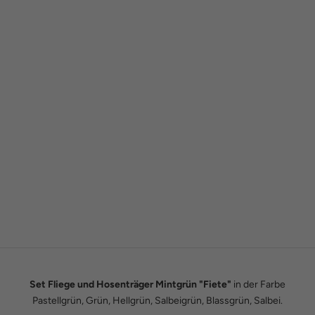
Gründergeschichte
Wie alles begann
Wir sind Tobias und Julian. Im Jahr 2016 haben wir ADAM BOWS
zum Leben erweckt. Seitdem leben wir unseren Traum einer
eigenen kleinen Modemanufaktur.
Hier erfährst du unsere ganze Geschichte.
Set Fliege und Hosenträger Mintgrün "Fiete"
in der Farbe
Pastellgrün, Grün, Hellgrün, Salbeigrün, Blassgrün, Salbei.