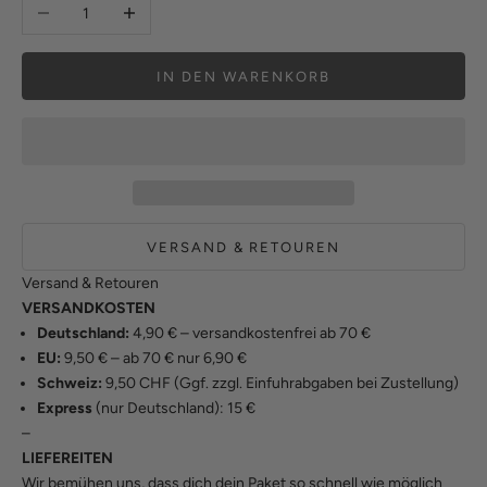
Anzahl verringern
Anzahl erhöhen
IN DEN WARENKORB
VERSAND & RETOUREN
Versand & Retouren
VERSANDKOSTEN
Deutschland:
4,90 € – versandkostenfrei ab 70 €
EU:
9,50 € – ab 70 € nur 6,90 €
Schweiz:
9,50 CHF (Ggf. zzgl. Einfuhrabgaben bei Zustellung)
Express
(nur Deutschland): 15 €
–
LIEFEREITEN
Wir bemühen uns, dass dich dein Paket so schnell wie möglich