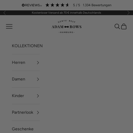
Zum Inhalt springen
5
/ 5
1.334
Bewertungen
Kostenloser Versand ab 70 € innerhalb Deutschlands
Zurück
Vor
ADAM BOWS
Menü
Suchen
Waren
KOLLEKTIONEN
Herren
Damen
Kinder
Partnerlook
Geschenke