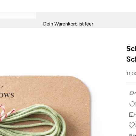
Dein Warenkorb ist leer
Sc
Sc
Ang
11,0
v
H
e