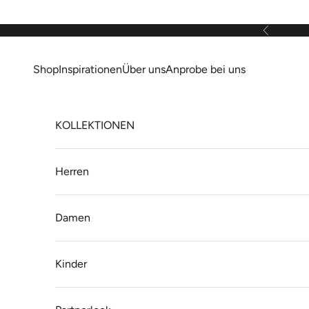
Zum Inhalt springen
Zurück
Shop
Inspirationen
Über uns
Anprobe bei uns
KOLLEKTIONEN
Herren
Damen
Kinder