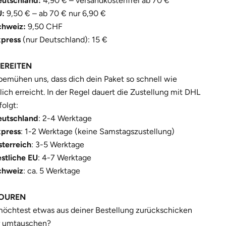
utschland:
4,90 € – versandkostenfrei ab 70 €
U:
9,50 € – ab 70 € nur 6,90 €
chweiz:
9,50 CHF
xpress
(nur Deutschland): 15 €
FEREITEN
bemühen uns, dass dich dein Paket so schnell wie
ich erreicht. In der Regel dauert die Zustellung mit DHL
folgt:
eutschland
: 2-4 Werktage
xpress
: 1-2 Werktage (keine Samstagszustellung)
batt
terreich
: 3-5 Werktage
stliche EU
: 4-7 Werktage
chweiz
: ca. 5 Werktage
 und sicher
stellung.
OUREN
öchtest etwas aus deiner Bestellung zurückschicken
r umtauschen?