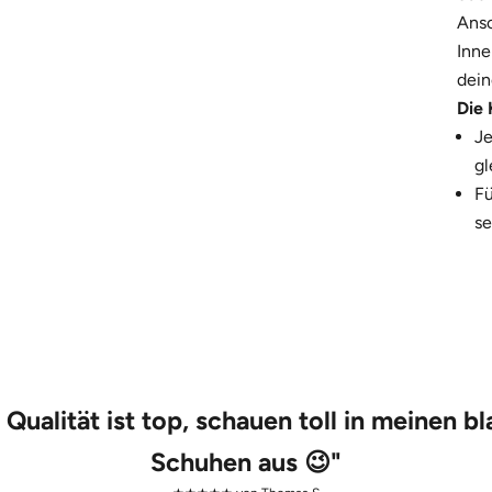
Anso
Inne
dein
Die 
Jetzt sichern
Je
gl
Mit deiner Anmeldung erklärst du dich damit einverst
Fü
Marketing zu erhalten.
se
 Qualität ist top, schauen toll in meinen b
Schuhen aus 😉
"