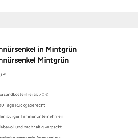
hnürsenkel in Mintgrün
hnürsenkel Mintgrün
ebot
0 €
ersandkostenfrei ab 70 €
30 Tage Rückgaberecht
amburger Familienunternehmen
liebevoll und nachhaltig verpackt
ntdecke passende Accessoires