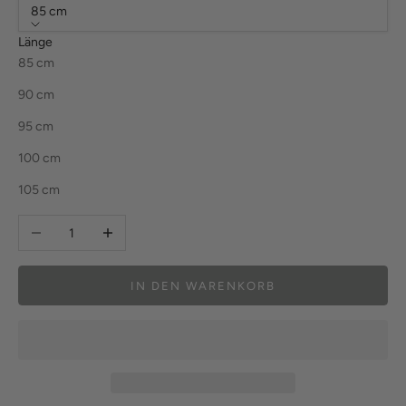
85 cm
Länge
85 cm
90 cm
95 cm
100 cm
105 cm
Anzahl verringern
Anzahl erhöhen
IN DEN WARENKORB