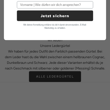
Jetzt sichern
Mit deiner Anmeldung erklärst du dich damit einverstanden, E-Mail-
Marketing zu erhalten.
wir lieben
Unsere Ledergürtel
Wir haben für jedes Outfit den Farblich passenden Gürtel. Bei
dem Leder hast du die Wahl zwischen einem hellbraunen Cognac,
Dunkelbraun und Schwarz. Jede dieser Varianten erhältst du je
nach Geschmack mit silberner oder goldener (Messing) Schnalle.
ALLE LEDERGÜRTEL