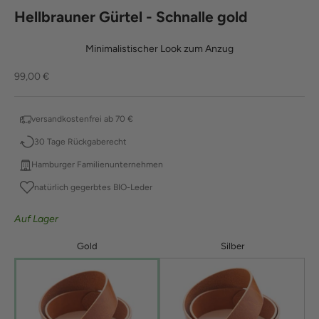
Hellbrauner Gürtel - Schnalle gold
Minimalistischer Look zum Anzug
Angebot
99,00 €
versandkostenfrei ab 70 €
30 Tage Rückgaberecht
Hamburger Familienunternehmen
natürlich gegerbtes BIO-Leder
Auf Lager
Gold
Silber