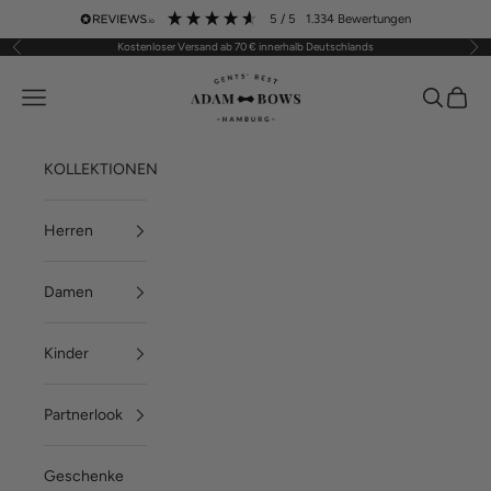
Zum Inhalt springen
5
/ 5
1.334
Bewertungen
Kostenloser Versand ab 70 € innerhalb Deutschlands
Zurück
Vor
ADAM BOWS
Menü
Suchen
Waren
KOLLEKTIONEN
Herren
Damen
Kinder
Partnerlook
Geschenke