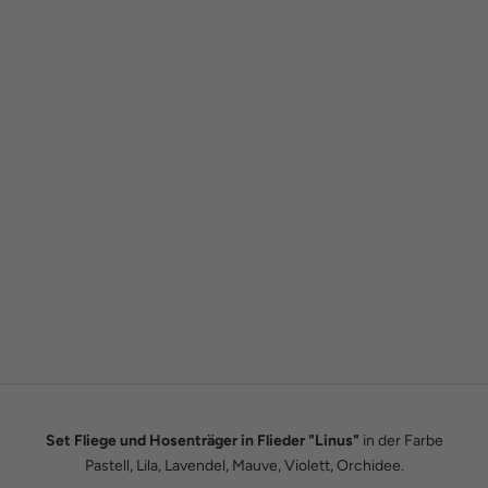
Gründergeschichte
Wie alles begann
Wir sind Tobias und Julian. Im Jahr 2016 haben wir ADAM BOWS
zum Leben erweckt. Seitdem leben wir unseren Traum einer
eigenen kleinen Modemanufaktur.
Hier erfährst du unsere ganze Geschichte.
Set Fliege und Hosenträger in Flieder "Linus"
in der Farbe
Pastell, Lila, Lavendel, Mauve, Violett, Orchidee.