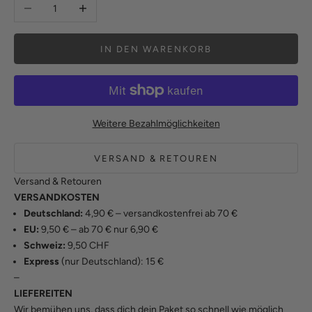
Anzahl verringern
Anzahl erhöhen
IN DEN WARENKORB
Weitere Bezahlmöglichkeiten
VERSAND & RETOUREN
Versand & Retouren
VERSANDKOSTEN
Deutschland:
4,90 € – versandkostenfrei ab 70 €
EU:
9,50 € – ab 70 € nur 6,90 €
Schweiz:
9,50 CHF
Express
(nur Deutschland): 15 €
–
LIEFEREITEN
Wir bemühen uns, dass dich dein Paket so schnell wie möglich