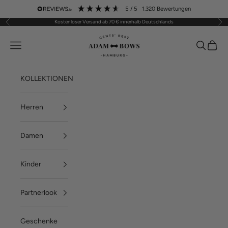
Zum Inhalt springen
5
/ 5
1.320
Bewertungen
Kostenloser Versand ab 70 € innerhalb Deutschlands
Zurück
Vor
ADAM BOWS
Menü
Suchen
Waren
KOLLEKTIONEN
Herren
Damen
Kinder
Partnerlook
Geschenke