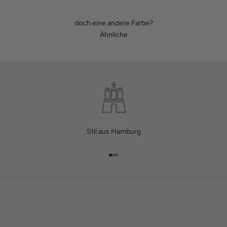
doch eine andere Farbe?
Ähnliche
Stil aus Hamburg
Gehe zu Element 1
Gehe zu Element 2
Gehe zu Element 3