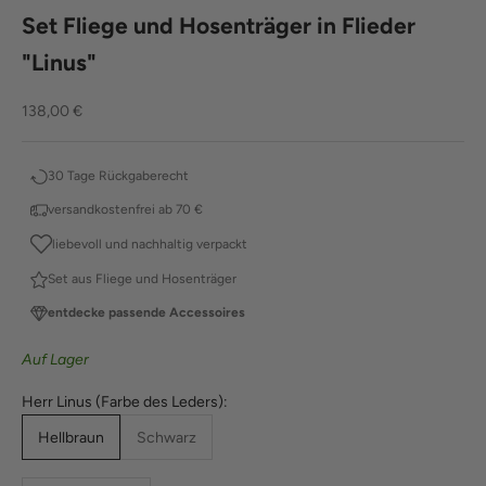
Set Fliege und Hosenträger in Flieder
"Linus"
Angebot
138,00 €
30 Tage Rückgaberecht
versandkostenfrei ab 70 €
liebevoll und nachhaltig verpackt
Set aus Fliege und Hosenträger
entdecke passende Accessoires
Auf Lager
Herr Linus (Farbe des Leders):
Hellbraun
Schwarz