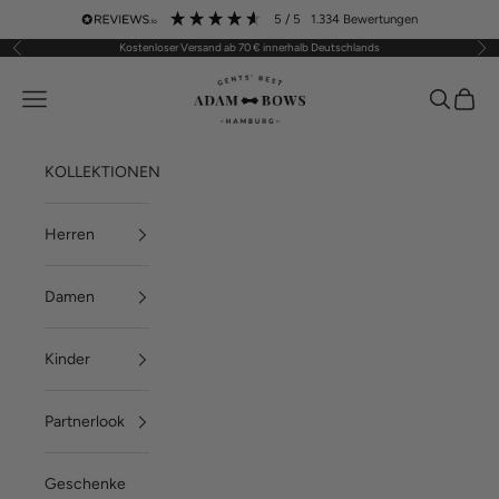
Zum Inhalt springen
5
/ 5
1.334
Bewertungen
Kostenloser Versand ab 70 € innerhalb Deutschlands
Zurück
Vor
ADAM BOWS
Menü
Suchen
Waren
KOLLEKTIONEN
Herren
Damen
Kinder
Partnerlook
Geschenke