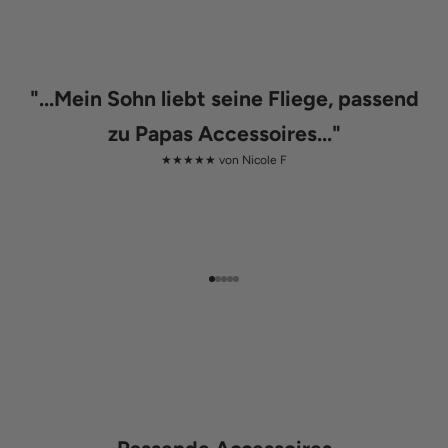
"
...Mein Sohn liebt seine Fliege, passend
zu Papas Accessoires...
"
★★★★★ von
Nicole F
Gehe zu Element 1
Gehe zu Element 2
Gehe zu Element 3
Gehe zu Element 4
Gehe zu Element 5