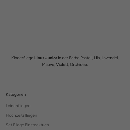
Wie alles begann
Wir sind Tobias und Julian. Im Jahr 2016 haben wir ADAM BOWS
zum Leben erweckt. Seitdem leben wir unseren Traum einer
eigenen kleinen Modemanufaktur.
Hier erfährst du unsere ganze Geschichte.
Kinderfliege
Linus Junior
in der Farbe Pastell, Lila, Lavendel,
Mauve, Violett, Orchidee.
Kategorien
Leinenfliegen
Hochzeitsfliegen
Set Fliege Einstecktuch