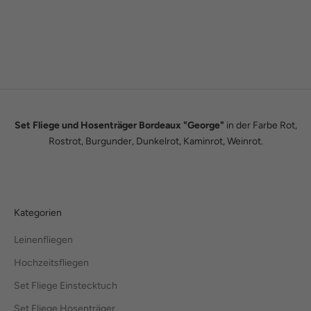
Wir sind Tobias und Julian. Im Jahr 2016 haben wir ADAM BOWS
zum Leben erweckt. Seitdem leben wir unseren Traum einer
eigenen kleinen Modemanufaktur.
Hier erfährst du unsere ganze Geschichte.
Set Fliege und Hosenträger Bordeaux "George"
in der Farbe Rot,
Rostrot, Burgunder, Dunkelrot, Kaminrot, Weinrot.
Kategorien
Leinenfliegen
Hochzeitsfliegen
Set Fliege Einstecktuch
Set Fliege Hosenträger