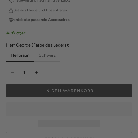
liebevoll und nachhaltig verpackt
Set aus Fliege und Hosenträger
entdecke passende Accessoires
Auf Lager
Herr George (Farbe des Leders):
Hellbraun
Schwarz
Anzahl verringern
Anzahl erhöhen
IN DEN WARENKORB