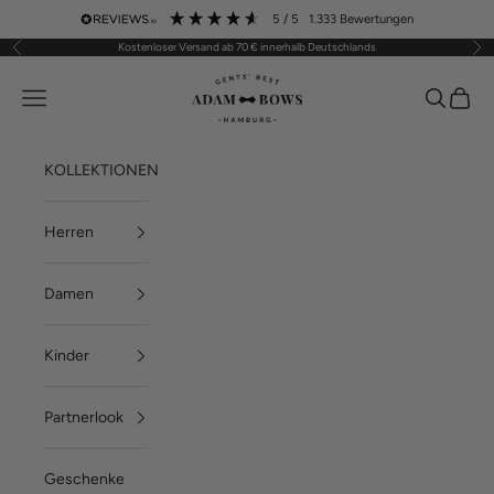
Zum Inhalt springen
5
/ 5
1.333
Bewertungen
Kostenloser Versand ab 70 € innerhalb Deutschlands
Zurück
Vor
ADAM BOWS
Menü
Suchen
Waren
KOLLEKTIONEN
Herren
Damen
Kinder
Partnerlook
Geschenke