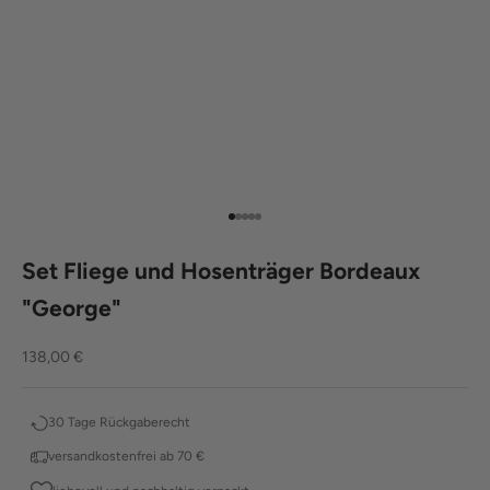
Gehe zu Element 1
Gehe zu Element 2
Gehe zu Element 3
Gehe zu Element 4
Gehe zu Element 5
Set Fliege und Hosenträger Bordeaux
"George"
Angebot
138,00 €
30 Tage Rückgaberecht
versandkostenfrei ab 70 €