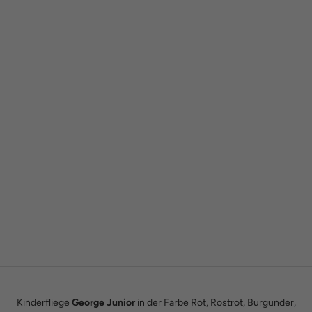
Gründergeschichte
Wie alles begann
Wir sind Tobias und Julian. Im Jahr 2016 haben wir ADAM BOWS
zum Leben erweckt. Seitdem leben wir unseren Traum einer
eigenen kleinen Modemanufaktur.
Hier erfährst du unsere ganze Geschichte.
Kinderfliege
George Junior
in der Farbe Rot, Rostrot, Burgunder,