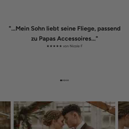
"
...Mein Sohn liebt seine Fliege, passend
zu Papas Accessoires...
"
★★★★★ von
Nicole F
Gehe zu Element 1
Gehe zu Element 2
Gehe zu Element 3
Gehe zu Element 4
Gehe zu Element 5