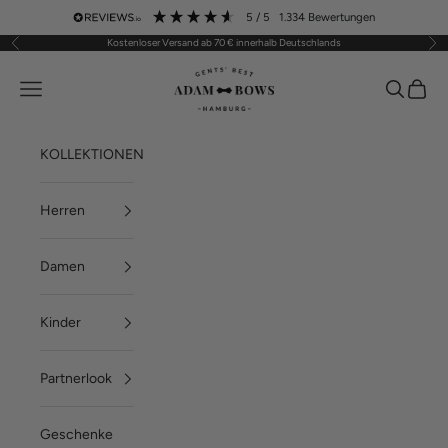
Zum Inhalt springen
5
/ 5
1.334
Bewertungen
Kostenloser Versand ab 70 € innerhalb Deutschlands
Zurück
Vor
ADAM BOWS
Menü
Suchen
Waren
KOLLEKTIONEN
Herren
Damen
Kinder
Partnerlook
Geschenke