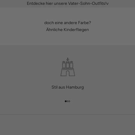
Entdecke hier unsere Vater-Sohn-Outfits!v
doch eine andere Farbe?
Ähnliche Kinderfliegen
Stil aus Hamburg
Gehe zu Element 1
Gehe zu Element 2
Gehe zu Element 3