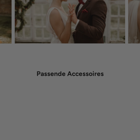
REDITS
CREDITS
Passende Accessoires