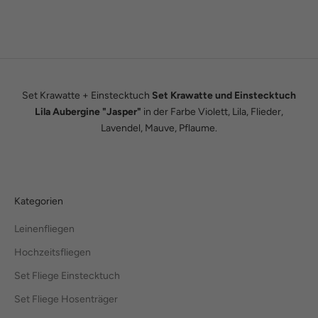
eigenen kleinen Modemanufaktur.
Hier erfährst du unsere ganze Geschichte.
Set Krawatte + Einstecktuch
Set Krawatte und Einstecktuch
Lila Aubergine "Jasper"
in der Farbe Violett, Lila, Flieder,
Lavendel, Mauve, Pflaume.
Kategorien
Leinenfliegen
Hochzeitsfliegen
Set Fliege Einstecktuch
Set Fliege Hosenträger