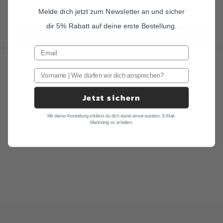
wir lieben
Melde dich jetzt zum Newsletter an und sicher
Krawatten und Einstecktücher
dir 5% Rabatt auf deine erste Bestellung.
ALLE KRAWATTEN UND EINSTECKTÜCHER
Jetzt sichern
Mit deiner Anmeldung erklärst du dich damit einverstanden, E-Mail-
Marketing zu erhalten.