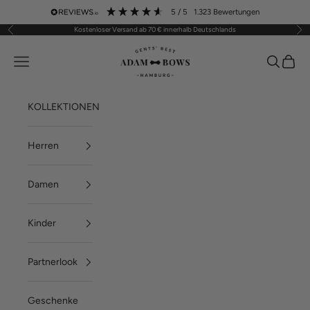
Zum Inhalt springen
5
/ 5
1.323
Bewertungen
Kostenloser Versand ab 70 € innerhalb Deutschlands
Zurück
Vor
ADAM BOWS
Menü
Suchen
Waren
KOLLEKTIONEN
Herren
Damen
Kinder
Partnerlook
Geschenke