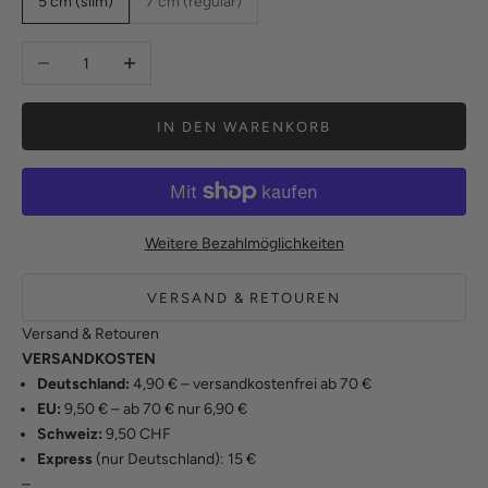
5 cm (slim)
7 cm (regular)
Anzahl verringern
Anzahl erhöhen
IN DEN WARENKORB
Weitere Bezahlmöglichkeiten
VERSAND & RETOUREN
Versand & Retouren
VERSANDKOSTEN
Deutschland:
4,90 € – versandkostenfrei ab 70 €
EU:
9,50 € – ab 70 € nur 6,90 €
Schweiz:
9,50 CHF
Express
(nur Deutschland): 15 €
–