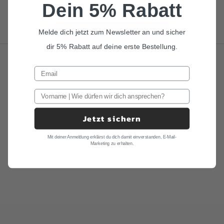
Dein 5% Rabatt
vereinen euch mit Eleganz und Charme. Zu zweit seid ihr
unschlagbar.
Melde dich jetzt zum Newsletter an und sicher
ALLE KINDERFLIEGEN
dir 5% Rabatt auf deine erste Bestellung.
Jetzt sichern
Mit deiner Anmeldung erklärst du dich damit einverstanden, E-Mail-
Marketing zu erhalten.