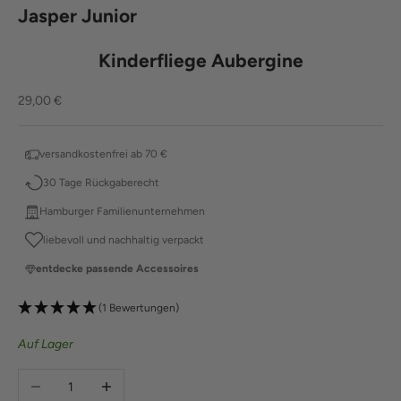
Jasper Junior
Kinderfliege Aubergine
Angebot
29,00 €
versandkostenfrei ab 70 €
30 Tage Rückgaberecht
Hamburger Familienunternehmen
liebevoll und nachhaltig verpackt
entdecke passende Accessoires
(1 Bewertungen)
Auf Lager
Anzahl verringern
Anzahl erhöhen