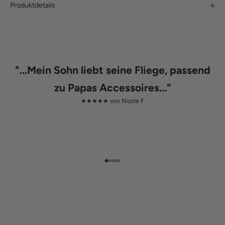
Produktdetails
"
...Mein Sohn liebt seine Fliege, passend
zu Papas Accessoires...
"
★★★★★ von
Nicole F
Gehe zu Element 1
Gehe zu Element 2
Gehe zu Element 3
Gehe zu Element 4
Gehe zu Element 5