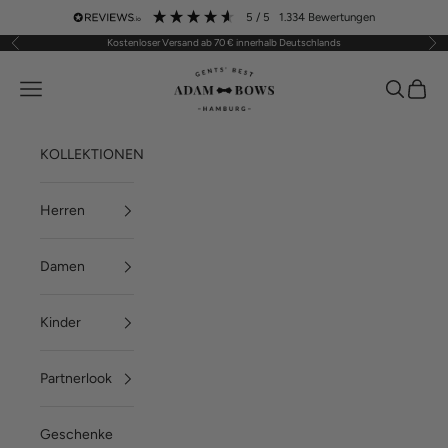
Zum Inhalt springen
5
/ 5
1.334
Bewertungen
Kostenloser Versand ab 70 € innerhalb Deutschlands
Zurück
Vor
ADAM BOWS
Menü
Suchen
Waren
KOLLEKTIONEN
Herren
Damen
Kinder
Partnerlook
Geschenke