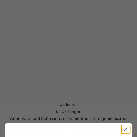
wir lieben
Kinderfliegen
Wenn Vater und Sohn sich zusammentun, um in gemeinsamer
Mission etwas ganz Besonderes zu erleben, dann muss das
Outfit perfekt abgestimmt sein. Unsere Fliegen und Hosenträger