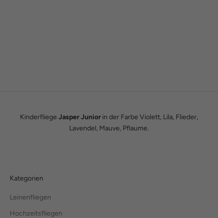
Gründergeschichte
Wie alles begann
Wir sind Tobias und Julian. Im Jahr 2016 haben wir ADAM BOWS
zum Leben erweckt. Seitdem leben wir unseren Traum einer
eigenen kleinen Modemanufaktur.
Hier erfährst du unsere ganze Geschichte.
Kinderfliege
Jasper Junior
in der Farbe Violett, Lila, Flieder,
Lavendel, Mauve, Pflaume.
Kategorien
Leinenfliegen
Hochzeitsfliegen