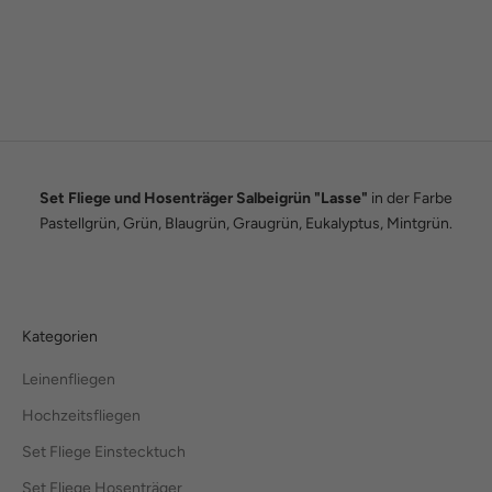
Wir sind Tobias und Julian. Im Jahr 2016 haben wir ADAM BOWS
zum Leben erweckt. Seitdem leben wir unseren Traum einer
eigenen kleinen Modemanufaktur.
Hier erfährst du unsere ganze Geschichte.
Set Fliege und Hosenträger Salbeigrün "Lasse"
in der Farbe
Pastellgrün, Grün, Blaugrün, Graugrün, Eukalyptus, Mintgrün.
Kategorien
Leinenfliegen
Hochzeitsfliegen
Set Fliege Einstecktuch
Set Fliege Hosenträger