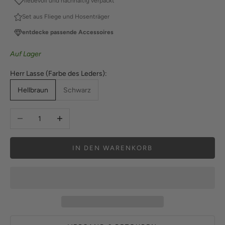
liebevoll und nachhaltig verpackt
Set aus Fliege und Hosenträger
entdecke passende Accessoires
Auf Lager
Herr Lasse (Farbe des Leders):
Hellbraun
Schwarz
Anzahl verringern
Anzahl erhöhen
IN DEN WARENKORB