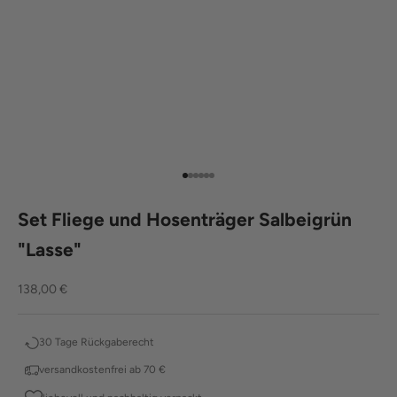
Gehe zu Element 1
Gehe zu Element 2
Gehe zu Element 3
Gehe zu Element 4
Gehe zu Element 5
Gehe zu Element 6
Set Fliege und Hosenträger Salbeigrün
"Lasse"
Angebot
138,00 €
30 Tage Rückgaberecht
versandkostenfrei ab 70 €