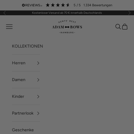
Zum Inhalt springen
5
/ 5
1.334
Bewertungen
Kostenloser Versand ab 70 € innerhalb Deutschlands
Zurück
Vor
ADAM BOWS
Menü
Suchen
Waren
KOLLEKTIONEN
Herren
Damen
Kinder
Partnerlook
Geschenke