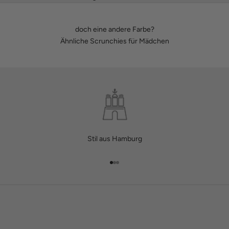
doch eine andere Farbe?
Ähnliche Scrunchies für Mädchen
Stil aus Hamburg
Gehe zu Element 1
Gehe zu Element 2
Gehe zu Element 3