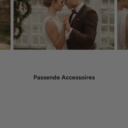
REDITS
CREDITS
Passende Accessoires