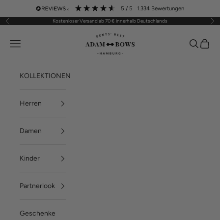
Zum Inhalt springen
5
/ 5
1.334
Bewertungen
Kostenloser Versand ab 70 € innerhalb Deutschlands
Zurück
Vor
ADAM BOWS
Menü
Suchen
Waren
KOLLEKTIONEN
Herren
Damen
Kinder
Partnerlook
Geschenke