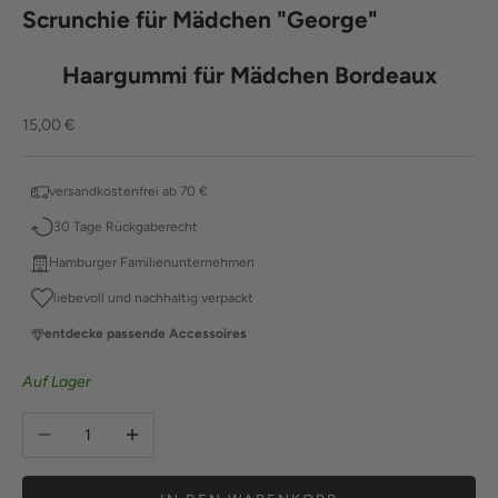
Scrunchie für Mädchen "George"
Haargummi für Mädchen Bordeaux
Angebot
15,00 €
versandkostenfrei ab 70 €
30 Tage Rückgaberecht
Hamburger Familienunternehmen
liebevoll und nachhaltig verpackt
entdecke passende Accessoires
Auf Lager
Anzahl verringern
Anzahl erhöhen