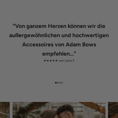
"
Von ganzem Herzen können wir die
außergewöhnlichen und hochwertigen
Accessoires von Adam Bows
empfehlen...
"
★★★★★ von
Lene F
Gehe zu Element 1
Gehe zu Element 2
Gehe zu Element 3
Gehe zu Element 4
Gehe zu Element 5