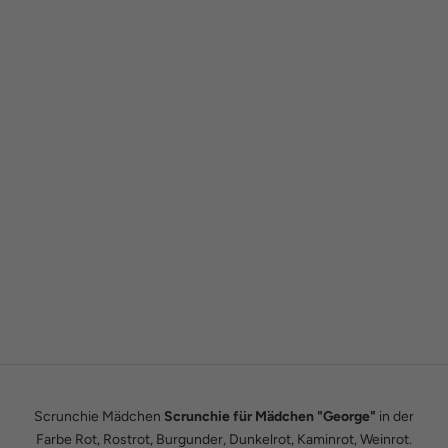
Gründergeschichte
Wie alles begann
Wir sind Tobias und Julian. Im Jahr 2016 haben wir ADAM BOWS
zum Leben erweckt. Seitdem leben wir unseren Traum einer
eigenen kleinen Modemanufaktur.
Hier erfährst du unsere ganze Geschichte.
Scrunchie Mädchen
Scrunchie für Mädchen "George"
in der
Farbe Rot, Rostrot, Burgunder, Dunkelrot, Kaminrot, Weinrot.