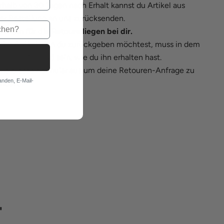
rhalb von 30 Tagen nach Erhalt kannst du Artikel aus
er Bestellung an uns zurücksenden.
Kosten für die Retoure liegen bei dir.
der Artikel, den du zurückgeben möchtest, muss in dem
eichen Zustand sein, wie du ihn erhalten hast.
lle
dieses Formular
aus um deine Retouren-Anfrage zu
anden, E-Mail-
nden.
"