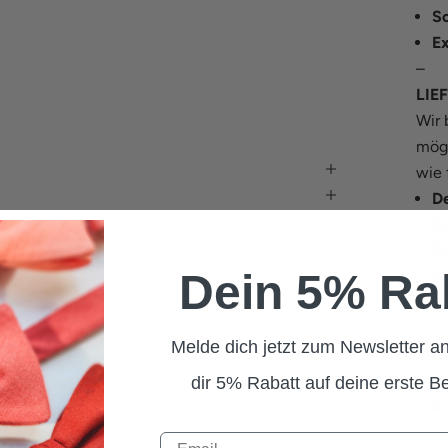
S
E
–
LIE
Wir 
mögl
wie 
D
E
Ös
Dein 5% Ra
Re
S
–
Melde dich jetzt zum Newsletter an
RET
Du m
dir 5% Rabatt auf deine erste Be
ode
Anso