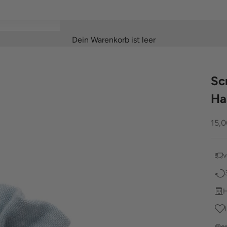
Dein Warenkorb ist leer
Sc
Ha
Ang
15,0
v
H
e