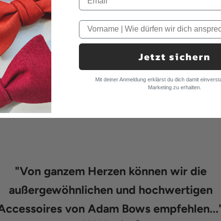
Inne
dein
Die 
Je
Jetzt sichern
gl
Fü
Mit deiner Anmeldung erklärst du dich damit einverst
se
Marketing zu erhalten.
"
Von ganzem Herzen können wir die
außergewöhnlichen und hochwertigen
Accessoires von Adam Bows empfehlen...