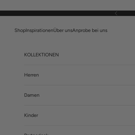
Zum Inhalt springen
Zurück
Shop
Inspirationen
Über uns
Anprobe bei uns
KOLLEKTIONEN
Herren
Damen
Kinder