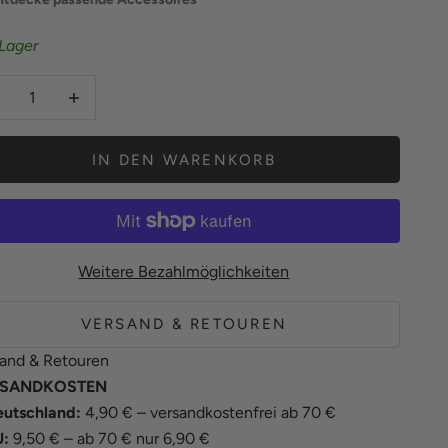
Lager
hl verringern
Anzahl erhöhen
IN DEN WARENKORB
Weitere Bezahlmöglichkeiten
VERSAND & RETOUREN
and & Retouren
SANDKOSTEN
utschland:
4,90 € – versandkostenfrei ab 70 €
U:
9,50 € – ab 70 € nur 6,90 €