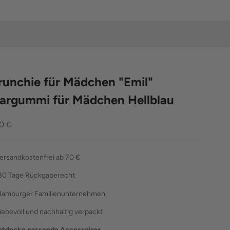
runchie für Mädchen "Emil"
argummi für Mädchen Hellblau
ebot
0 €
ersandkostenfrei ab 70 €
30 Tage Rückgaberecht
amburger Familienunternehmen
liebevoll und nachhaltig verpackt
ntdecke passende Accessoires