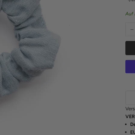
Auf 
Anza
Vers
VER
De
E