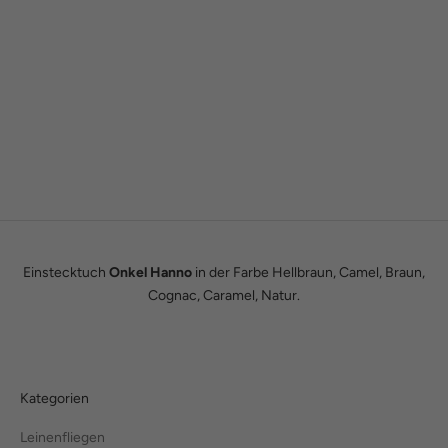
Gründergeschichte
Wie alles begann
Wir sind Tobias und Julian. Im Jahr 2016 haben wir ADAM BOWS
zum Leben erweckt. Seitdem leben wir unseren Traum einer
eigenen kleinen Modemanufaktur.
Hier erfährst du unsere ganze Geschichte.
Einstecktuch
Onkel Hanno
in der Farbe Hellbraun, Camel, Braun,
Cognac, Caramel, Natur.
Kategorien
Leinenfliegen