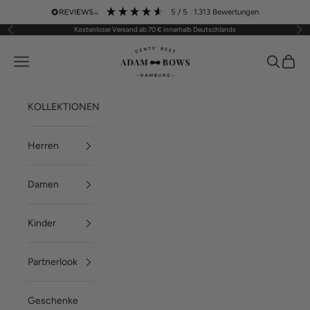
Zum Inhalt springen
5
/ 5
1.313
Bewertungen
Kostenloser Versand ab 70 € innerhalb Deutschlands
Zurück
Vor
ADAM BOWS
Menü
Suchen
Waren
KOLLEKTIONEN
Herren
Damen
Kinder
Partnerlook
Geschenke