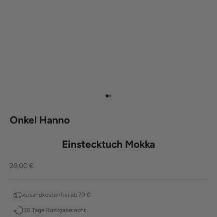
Gehe zu Element 1
Gehe zu Element 2
Onkel Hanno
Einstecktuch Mokka
Angebot
29,00 €
versandkostenfrei ab 70 €
30 Tage Rückgaberecht