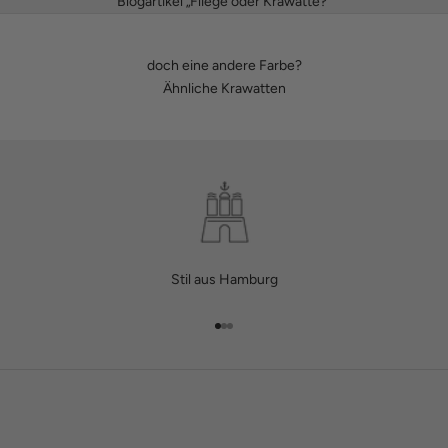
Blogartikel „Fliege oder Krawatte?“
doch eine andere Farbe?
Ähnliche Krawatten
Stil aus Hamburg
Gehe zu Element 1
Gehe zu Element 2
Gehe zu Element 3