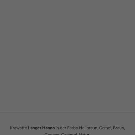
Gründergeschichte
Wie alles begann
Wir sind Tobias und Julian. Im Jahr 2016 haben wir ADAM BOWS
zum Leben erweckt. Seitdem leben wir unseren Traum einer
eigenen kleinen Modemanufaktur.
Hier erfährst du unsere ganze Geschichte.
Krawatte
Langer Hanno
in der Farbe Hellbraun, Camel, Braun,
Cognac, Caramel, Natur.