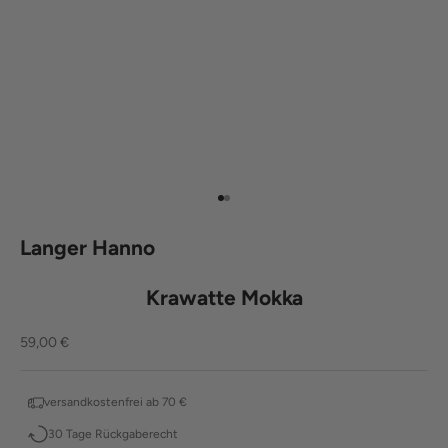
Gehe zu Element 1
Gehe zu Element 2
Langer Hanno
Krawatte Mokka
Angebot
59,00 €
versandkostenfrei ab 70 €
30 Tage Rückgaberecht