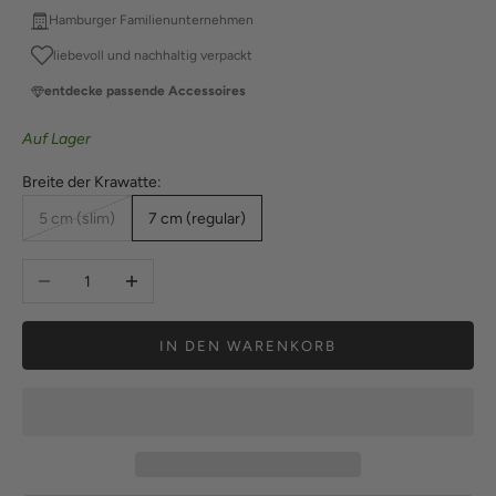
Hamburger Familienunternehmen
liebevoll und nachhaltig verpackt
entdecke passende Accessoires
Auf Lager
Breite der Krawatte:
5 cm (slim)
7 cm (regular)
Anzahl verringern
Anzahl erhöhen
IN DEN WARENKORB