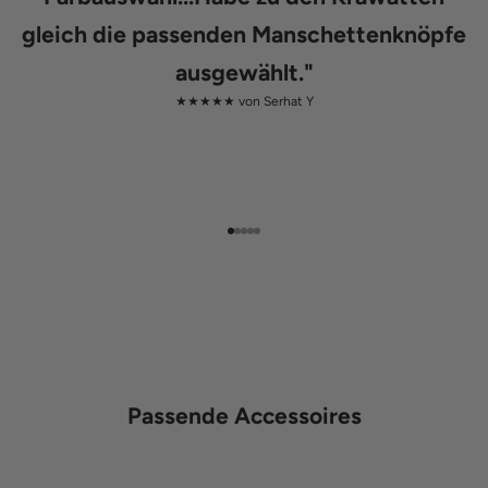
gleich die passenden Manschettenknöpfe
ausgewählt.
"
★★★★★ von
Serhat Y
Gehe zu Element 1
Gehe zu Element 2
Gehe zu Element 3
Gehe zu Element 4
Gehe zu Element 5
Passende Accessoires