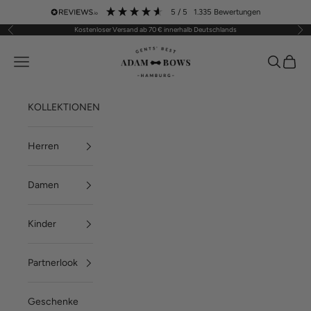
Zum Inhalt springen
5
/ 5
1.335
Bewertungen
Kostenloser Versand ab 70 € innerhalb Deutschlands
Zurück
Vor
ADAM BOWS
Menü
Suchen
Waren
KOLLEKTIONEN
Herren
Damen
Kinder
Partnerlook
Geschenke