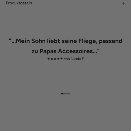
Produktdetails
"
...Mein Sohn liebt seine Fliege, passend
zu Papas Accessoires...
"
★★★★★ von
Nicole F
Gehe zu Element 1
Gehe zu Element 2
Gehe zu Element 3
Gehe zu Element 4
Gehe zu Element 5