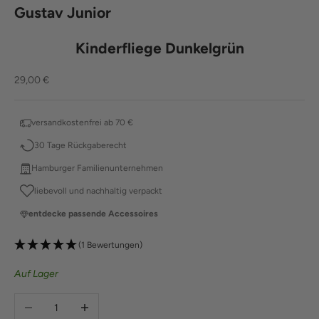
Gustav Junior
Kinderfliege Dunkelgrün
Angebot
29,00 €
versandkostenfrei ab 70 €
30 Tage Rückgaberecht
Hamburger Familienunternehmen
liebevoll und nachhaltig verpackt
entdecke passende Accessoires
(1 Bewertungen)
Auf Lager
Anzahl verringern
Anzahl erhöhen