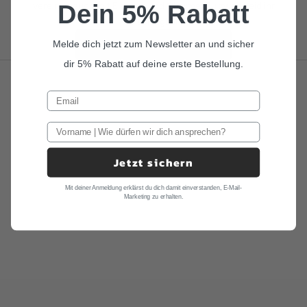
Dein 5% Rabatt
vereinen euch mit Eleganz und Charme. Zu zweit seid ihr
unschlagbar.
Melde dich jetzt zum Newsletter an und sicher
ALLE KINDERFLIEGEN
dir 5% Rabatt auf deine erste Bestellung.
Jetzt sichern
Mit deiner Anmeldung erklärst du dich damit einverstanden, E-Mail-
Marketing zu erhalten.