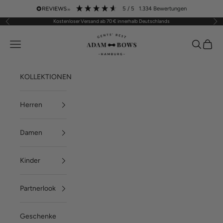
Zum Inhalt springen
5
/ 5
1.334
Bewertungen
Kostenloser Versand ab 70 € innerhalb Deutschlands
Zurück
Vor
ADAM BOWS
Menü
Suchen
Waren
KOLLEKTIONEN
Herren
Damen
Kinder
Partnerlook
Geschenke