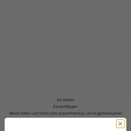
wir lieben
Kinderfliegen
Wenn Vater und Sohn sich zusammentun, um in gemeinsamer
Mission etwas ganz Besonderes zu erleben, dann muss das
Outfit perfekt abgestimmt sein. Unsere Fliegen und Hosenträger