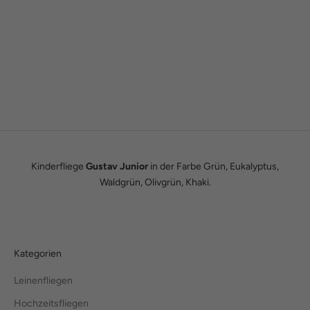
Gründergeschichte
Wie alles begann
Wir sind Tobias und Julian. Im Jahr 2016 haben wir ADAM BOWS
zum Leben erweckt. Seitdem leben wir unseren Traum einer
eigenen kleinen Modemanufaktur.
Hier erfährst du unsere ganze Geschichte.
Kinderfliege
Gustav Junior
in der Farbe Grün, Eukalyptus,
Waldgrün, Olivgrün, Khaki.
Kategorien
Leinenfliegen
Hochzeitsfliegen