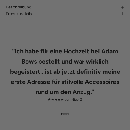
Beschreibung
Produktdetails
"
Ich habe für eine Hochzeit bei Adam
Bows bestellt und war wirklich
begeistert...ist ab jetzt definitiv meine
erste Adresse für stilvolle Accessoires
rund um den Anzug.
"
★★★★★ von
Nico G
Gehe zu Element 1
Gehe zu Element 2
Gehe zu Element 3
Gehe zu Element 4
Gehe zu Element 5