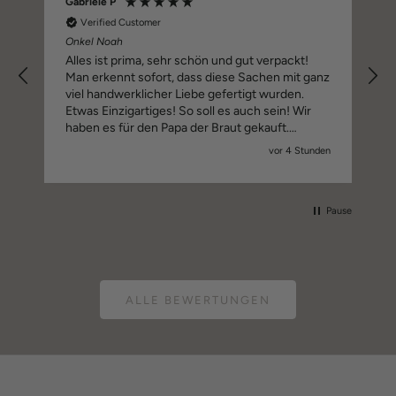
Gabriele P
Verified Customer
Onkel Noah
Alles ist prima, sehr schön und gut verpackt!
Man erkennt sofort, dass diese Sachen mit ganz
viel handwerklicher Liebe gefertigt wurden.
Etwas Einzigartiges! So soll es auch sein! Wir
haben es für den Papa der Braut gekauft.
Applaus und macht weiter so! Wir drücken euch
vor 4 Stunden
alle Daumen für ganz viel Erfolg!
Pause
ALLE BEWERTUNGEN