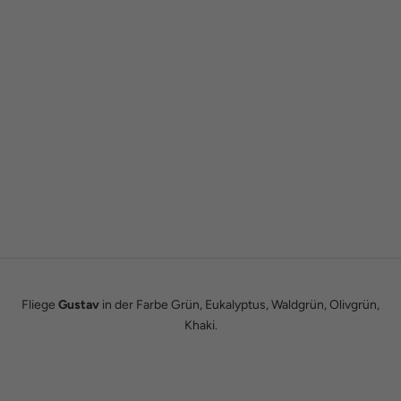
Gründergeschichte
Wie alles begann
Wir sind Tobias und Julian. Im Jahr 2016 haben wir ADAM BOWS
zum Leben erweckt. Seitdem leben wir unseren Traum einer
eigenen kleinen Modemanufaktur.
Hier erfährst du unsere ganze Geschichte.
Fliege
Gustav
in der Farbe Grün, Eukalyptus, Waldgrün, Olivgrün,
Khaki.