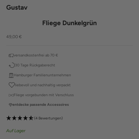
Gustav
Fliege Dunkelgrün
Angebot
49,00 €
versandkostenfrei ab 70 €
30 Tage Rückgaberecht
Hamburger Familienunternehmen
liebevoll und nachhaltig verpackt
Fliege vorgebunden mit Verschluss
entdecke passende Accessoires
(4 Bewertungen)
Auf Lager