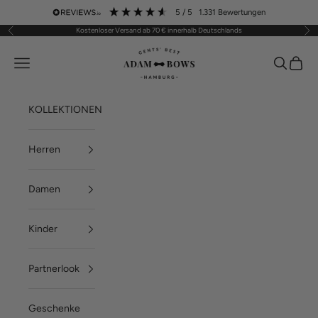
Zum Inhalt springen
5
/ 5
1.331
Bewertungen
Kostenloser Versand ab 70 € innerhalb Deutschlands
Zurück
Vor
ADAM BOWS
Menü
Suchen
Waren
KOLLEKTIONEN
Herren
Damen
Kinder
Partnerlook
Geschenke