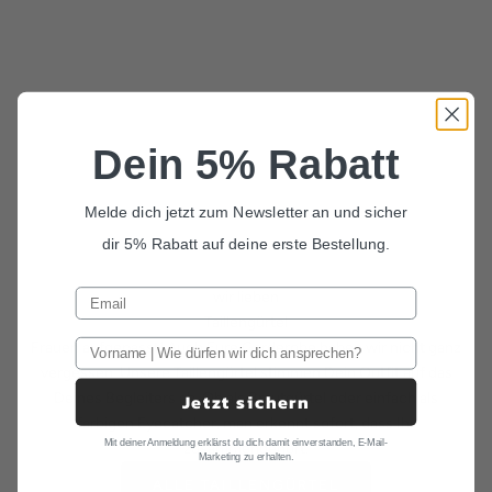
Dein 5% Rabatt
Melde dich jetzt zum Newsletter an und sicher
dir 5% Rabatt auf deine erste Bestellung.
wir lieben
Taillengürtel
Frauen aufgepasst! Auch Eure Garderobe haben wir nicht ganz
vergessen. Unsere Taillengürtel stimmen Dein Outfit auf das
Jetzt sichern
Deines Begleiters ab. Ob als Brautgürtel oder einfach als
farbigen Eyecatcher, man erkennt sofort, dass Ihr
Mit deiner Anmeldung erklärst du dich damit einverstanden, E-Mail-
zusammengehört.
Marketing zu erhalten.
ALLE TAILLENGÜRTEL