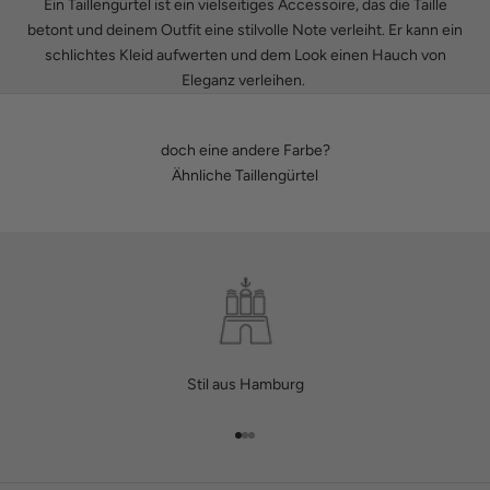
Ein Taillengürtel ist ein vielseitiges Accessoire, das die Taille
betont und deinem Outfit eine stilvolle Note verleiht. Er kann ein
schlichtes Kleid aufwerten und dem Look einen Hauch von
Eleganz verleihen.
doch eine andere Farbe?
Ähnliche Taillengürtel
Stil aus Hamburg
Gehe zu Element 1
Gehe zu Element 2
Gehe zu Element 3