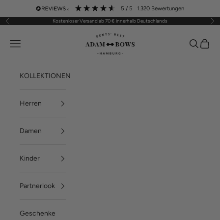
Zum Inhalt springen
5
/ 5
1.320
Bewertungen
Kostenloser Versand ab 70 € innerhalb Deutschlands
Zurück
Vor
ADAM BOWS
Menü
Suchen
Waren
KOLLEKTIONEN
Herren
Damen
Kinder
Partnerlook
Geschenke