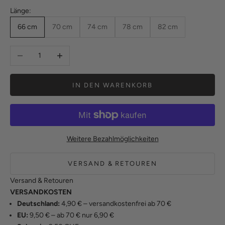
Länge:
66 cm
70 cm
74 cm
78 cm
82 cm
Anzahl verringern
Anzahl erhöhen
IN DEN WARENKORB
Weitere Bezahlmöglichkeiten
VERSAND & RETOUREN
Versand & Retouren
VERSANDKOSTEN
Deutschland:
4,90 € – versandkostenfrei ab 70 €
EU:
9,50 € – ab 70 € nur 6,90 €