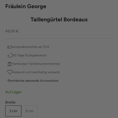
Fräulein George
Taillengürtel Bordeaux
Angebot
49,00 €
versandkostenfrei ab 70 €
30 Tage Rückgaberecht
Hamburger Familienunternehmen
liebevoll und nachhaltig verpackt
entdecke passende Accessoires
Auf Lager
Breite:
3 cm
5 cm