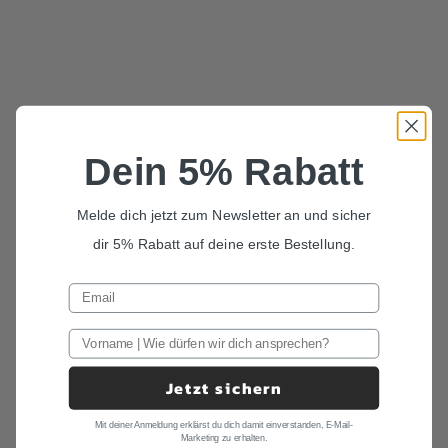
Optionen auswählen
In den Warenkorb
Set Krawatte und
Set Kinderfliege und
Einstecktuch Rostrot
Herrenfliege in Rostrot
Dein 5% Rabatt
"Frederik"
"Frederik"
SET KRAWATTE EINSTECKTUCH
SET KINDERFLIEGE HERRENFLIEGE
Melde dich jetzt zum Newsletter an und sicher
Angebot
Angebot
88,00 €
78,00 €
dir 5% Rabatt auf deine erste Bestellung.
Jetzt sichern
Mit deiner Anmeldung erklärst du dich damit einverstanden, E-Mail-
Marketing zu erhalten.