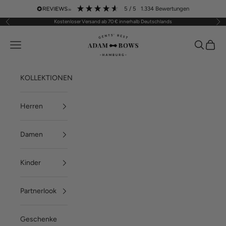
Zum Inhalt springen
5
/ 5
1.334
Bewertungen
Kostenloser Versand ab 70 € innerhalb Deutschlands
Zurück
Vor
ADAM BOWS
Menü
Suchen
Waren
KOLLEKTIONEN
Herren
Damen
Kinder
Partnerlook
Geschenke