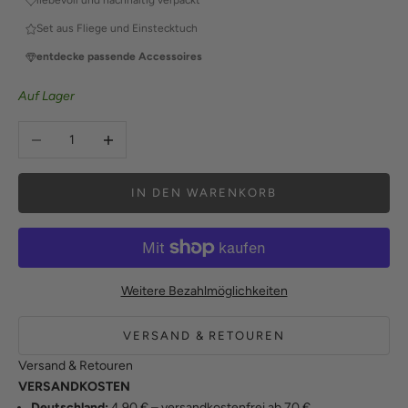
liebevoll und nachhaltig verpackt
Set aus Fliege und Einstecktuch
entdecke passende Accessoires
Auf Lager
Anzahl verringern
Anzahl erhöhen
IN DEN WARENKORB
Weitere Bezahlmöglichkeiten
VERSAND & RETOUREN
Versand & Retouren
VERSANDKOSTEN
Deutschland:
4,90 € – versandkostenfrei ab 70 €