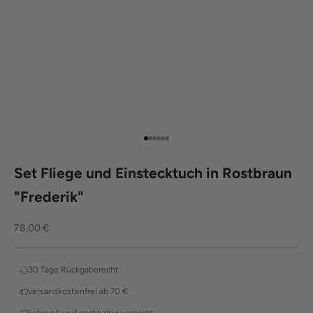
Gehe zu Element 1
Gehe zu Element 2
Gehe zu Element 3
Gehe zu Element 4
Gehe zu Element 5
Gehe zu Element 6
Set Fliege und Einstecktuch in Rostbraun
"Frederik"
Angebot
78,00 €
30 Tage Rückgaberecht
versandkostenfrei ab 70 €