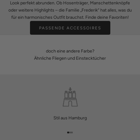
Look perfekt abrunden. Ob Hosenträger, Manschettenknöpfe
oder weitere Highlights – die Familie „Frederik“ hat alles, was du
für ein harmonisches Outfit brauchst. Finde deine Favoriten!
PASSENDE ACCESSOIRES
doch eine andere Farbe?
Ähnliche Fliegen und Einstecktücher
Stil aus Hamburg
Gehe zu Element 1
Gehe zu Element 2
Gehe zu Element 3