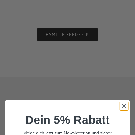
FLIEGE
EINSTEC
Angebot
Ange
49,00 €
29,0
FAMILIE FREDERIK
Dein 5% Rabatt
Melde dich jetzt zum Newsletter an und sicher