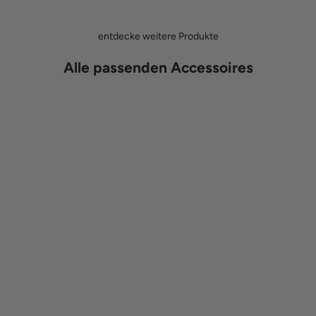
entdecke weitere Produkte
Alle passenden Accessoires
In den Warenkorb
In den Warenkorb
Frederik
Onkel Fr