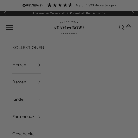
Zum Inhalt springen
5
/ 5
1.323
Bewertungen
Kostenloser Versand ab 70 € innerhalb Deutschlands
Zurück
Vor
ADAM BOWS
Menü
Suchen
Waren
KOLLEKTIONEN
Herren
Damen
Kinder
Partnerlook
Geschenke