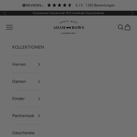
Zum Inhalt springen
5
/ 5
1.323
Bewertungen
Kostenloser Versand ab 70 € innerhalb Deutschlands
Zurück
Vor
ADAM BOWS
Menü
Suchen
Waren
KOLLEKTIONEN
Herren
Damen
Kinder
Partnerlook
Geschenke