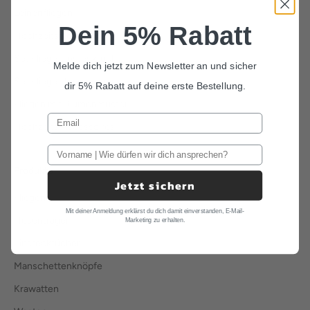
Leinenfliegen
Dein 5% Rabatt
Hochzeitsfliegen
Set Fliege Einstecktuch
Melde dich jetzt zum Newsletter an und sicher
Set Fliege Hosenträger
dir 5% Rabatt auf deine erste Bestellung.
Fliegen mit Blumenmuster
Hochzeits Accessoires
Produkte
Jetzt sichern
Fliegen
Mit deiner Anmeldung erklärst du dich damit einverstanden, E-Mail-
Hosenträger
Marketing zu erhalten.
Einstecktücher
Manschettenknöpfe
Krawatten