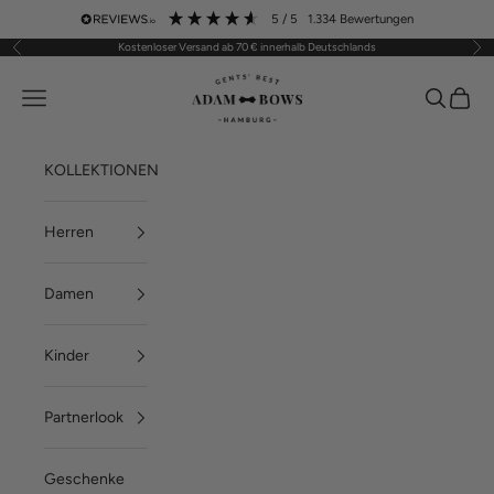
Zum Inhalt springen
5
/ 5
1.334
Bewertungen
Kostenloser Versand ab 70 € innerhalb Deutschlands
Zurück
Vor
ADAM BOWS
Menü
Suchen
Waren
KOLLEKTIONEN
Herren
Damen
Kinder
Partnerlook
Geschenke