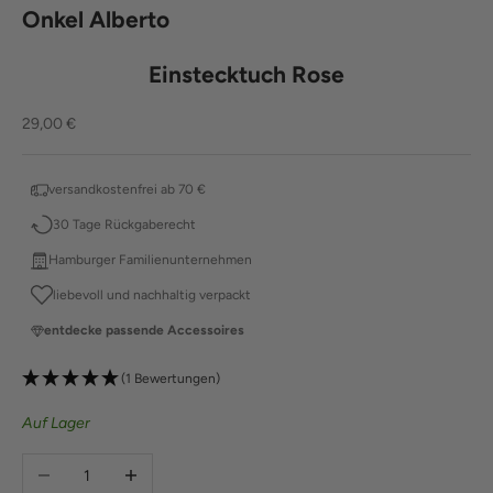
Onkel Alberto
Einstecktuch Rose
Angebot
29,00 €
versandkostenfrei ab 70 €
30 Tage Rückgaberecht
Hamburger Familienunternehmen
liebevoll und nachhaltig verpackt
entdecke passende Accessoires
(1 Bewertungen)
Auf Lager
Anzahl verringern
Anzahl erhöhen