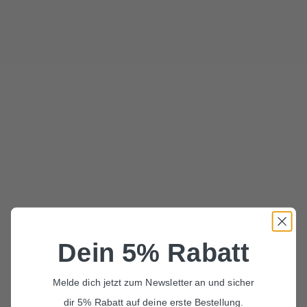
wir lieben
Dein 5% Rabatt
Einstecktücher
Für uns ist ein Einstecktuch nicht nur ein Accessoire, sondern ein
Statement für guten Stil. Es verleiht jedem Anzug das gewisse
Melde dich jetzt zum Newsletter an und sicher
Etwas. Egal ob formell oder lässig: Damit ein Outfit in unseren
dir 5% Rabatt auf deine erste Bestellung.