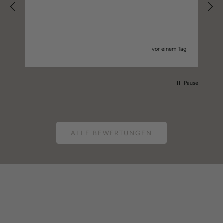
E
en
vor einem Tag
Pause
ALLE BEWERTUNGEN