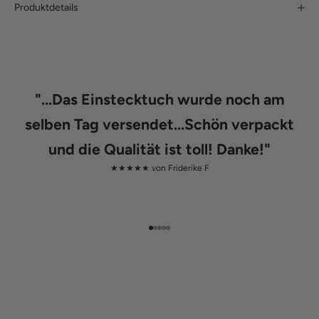
Produktdetails
"
...Das Einstecktuch wurde noch am
selben Tag versendet...Schön verpackt
und die Qualität ist toll! Danke!
"
★★★★★ von
Friderike F
Gehe zu Element 1
Gehe zu Element 2
Gehe zu Element 3
Gehe zu Element 4
Gehe zu Element 5