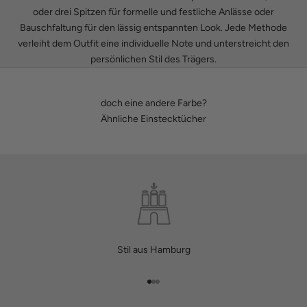
oder drei Spitzen für formelle und festliche Anlässe oder
Bauschfaltung für den lässig entspannten Look. Jede Methode
verleiht dem Outfit eine individuelle Note und unterstreicht den
persönlichen Stil des Trägers.
doch eine andere Farbe?
Ähnliche Einstecktücher
Stil aus Hamburg
Gehe zu Element 1
Gehe zu Element 2
Gehe zu Element 3