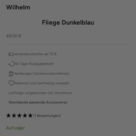
Wilhelm
Fliege Dunkelblau
Angebot
49,00 €
versandkostenfrei ab 70 €
30 Tage Rückgaberecht
Hamburger Familienunternehmen
liebevoll und nachhaltig verpackt
Fliege vorgebunden mit Verschluss
entdecke passende Accessoires
(1 Bewertungen)
Auf Lager