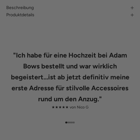
Beschreibung
Produktdetails
"
Ich habe für eine Hochzeit bei Adam
Bows bestellt und war wirklich
begeistert...ist ab jetzt definitiv meine
erste Adresse für stilvolle Accessoires
rund um den Anzug.
"
★★★★★ von
Nico G
Gehe zu Element 1
Gehe zu Element 2
Gehe zu Element 3
Gehe zu Element 4
Gehe zu Element 5