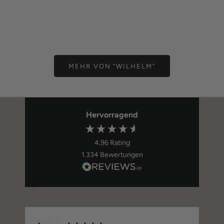
In den Warenkorb
Optionen auswähle
Wilhelm
Herr Wi
FLIEGE
HOSENT
Angebot
Ange
49,00 €
89,0
MEHR VON "WILHELM"
Hervorragend
4,96
Rating
1.334
Bewertungen