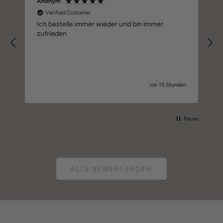
Anonym
G
Verified Customer
Ich bestelle immer wieder und bin immer
zufrieden
E
en
vor 15 Stunden
Pause
ALLE BEWERTUNGEN