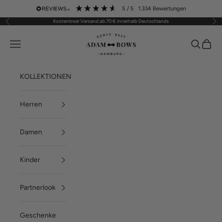
Zum Inhalt springen
5
/ 5
1.334
Bewertungen
Kostenloser Versand ab 70 € innerhalb Deutschlands
Zurück
Vor
ADAM BOWS
Menü
Suchen
Waren
KOLLEKTIONEN
Herren
Damen
Kinder
Partnerlook
Geschenke