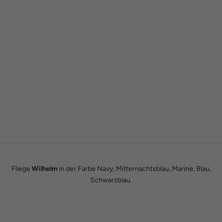
Gründergeschichte
Wie alles begann
Wir sind Tobias und Julian. Im Jahr 2016 haben wir ADAM BOWS
zum Leben erweckt. Seitdem leben wir unseren Traum einer
eigenen kleinen Modemanufaktur.
Hier erfährst du unsere ganze Geschichte.
Fliege
Wilhelm
in der Farbe Navy, Mitternachtsblau, Marine, Blau,
Schwarzblau.