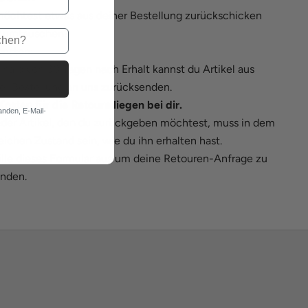
öchtest etwas aus deiner Bestellung zurückschicken
r umtauschen?
nsten:
rhalb von 30 Tagen nach Erhalt kannst du Artikel aus
er Bestellung an uns zurücksenden.
Kosten für die Retoure liegen bei dir.
anden, E-Mail-
der Artikel, den du zurückgeben möchtest, muss in dem
eichen Zustand sein, wie du ihn erhalten hast.
lle
dieses Formular
aus um deine Retouren-Anfrage zu
nden.