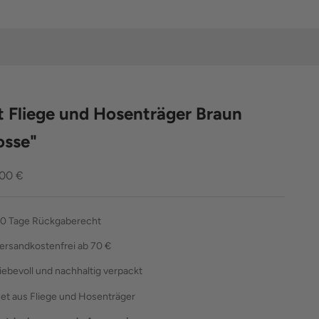
t Fliege und Hosenträger Braun
osse"
ebot
,00 €
0 Tage Rückgaberecht
ersandkostenfrei ab 70 €
liebevoll und nachhaltig verpackt
et aus Fliege und Hosenträger