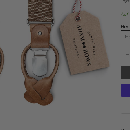
e
Auf 
Herr
He
Anza