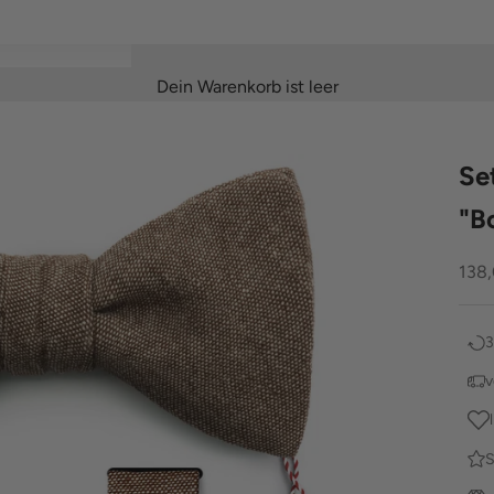
Dein Warenkorb ist leer
Se
"B
Ang
138
3
v
S