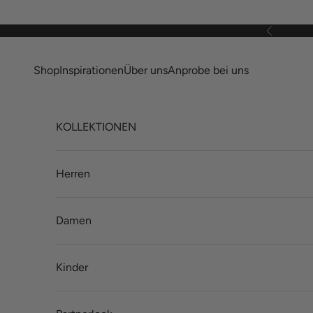
Zum Inhalt springen
Zurück
Shop
Inspirationen
Über uns
Anprobe bei uns
KOLLEKTIONEN
Herren
Damen
Kinder