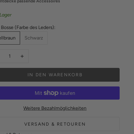
ntdecke passende Accessoires
Lager
 Bosse (Farbe des Leders):
llbraun
Schwarz
hl verringern
Anzahl erhöhen
IN DEN WARENKORB
Weitere Bezahlmöglichkeiten
VERSAND & RETOUREN