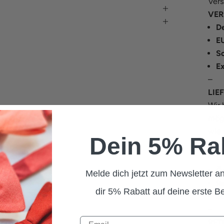
Vers
VER
De
E
S
E
–
LIE
Wir 
mögl
wie 
Dein 5% Ra
D
E
Ös
Melde dich jetzt zum Newsletter an
Re
dir 5% Rabatt auf deine erste Be
S
–
RET