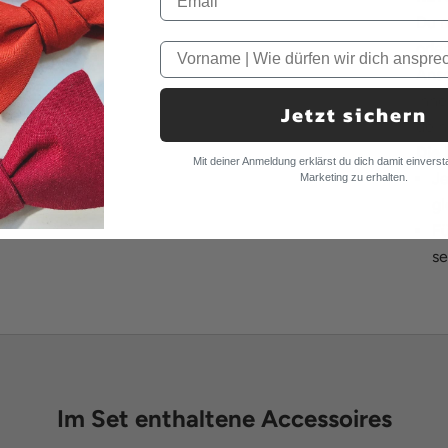
Du m
ode
Anso
Inne
Jetzt sichern
dein
Die 
Mit deiner Anmeldung erklärst du dich damit einverst
Je
Marketing zu erhalten.
gl
Fü
se
Im Set enthaltene Accessoires