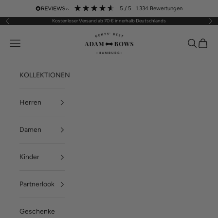
Zum Inhalt springen
5
/ 5
1.334
Bewertungen
Kostenloser Versand ab 70 € innerhalb Deutschlands
Zurück
Vor
ADAM BOWS
Menü
Suchen
Waren
KOLLEKTIONEN
Herren
Damen
Kinder
Partnerlook
Geschenke