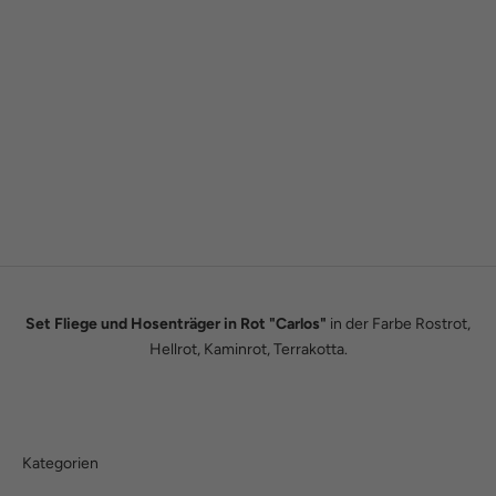
Gründergeschichte
Wie alles begann
Wir sind Tobias und Julian. Im Jahr 2016 haben wir ADAM BOWS
zum Leben erweckt. Seitdem leben wir unseren Traum einer
eigenen kleinen Modemanufaktur.
Hier erfährst du unsere ganze Geschichte.
Set Fliege und Hosenträger in Rot "Carlos"
in der Farbe Rostrot,
Hellrot, Kaminrot, Terrakotta.
Kategorien