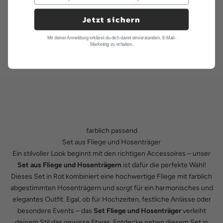
Jetzt sichern
Mit deiner Anmeldung erklärst du dich damit einverstanden, E-Mail-
Marketing zu erhalten.
farblich passend
Set aus Fliege und Hosenträger
Ein stilvoller Look beginnt mit den richtigen Accessoires – unser
Set aus Fliege und Hosenträgern
ist dafür die perfekte Wahl!
Dieses Set in Rot kombiniert eine hochwertige Fliege mit farblich
abgestimmten Hosenträgern und sorgt für ein harmonisches und
elegantes Outfit. Egal, ob für Hochzeiten, festliche Anlässe oder
besondere Events – das
Set Fliege und Hosenträger
verleiht
deinem Stil das gewisse Etwas. Entdecke neben diesem Set in