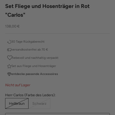
Set Fliege und Hosenträger in Rot
"Carlos"
Angebot
138,00 €
30 Tage Rückgaberecht
versandkostenfrei ab 70 €
liebevoll und nachhaltig verpackt
Set aus Fliege und Hosenträger
entdecke passende Accessoires
Nicht auf Lager
Herr Carlos (Farbe des Leders):
Hellbraun
Schwarz