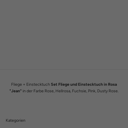
Gründergeschichte
Wie alles begann
Wir sind Tobias und Julian. Im Jahr 2016 haben wir ADAM BOWS
zum Leben erweckt. Seitdem leben wir unseren Traum einer
eigenen kleinen Modemanufaktur.
Hier erfährst du unsere ganze Geschichte.
Fliege + Einstecktuch
Set Fliege und Einstecktuch in Rosa
"Jean"
in der Farbe Rose, Hellrosa, Fuchsie, Pink, Dusty Rose.
Kategorien