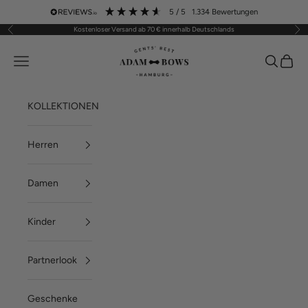
Zum Inhalt springen
5
/ 5
1.334
Bewertungen
Kostenloser Versand ab 70 € innerhalb Deutschlands
Zurück
Vor
ADAM BOWS
Menü
Suchen
Waren
KOLLEKTIONEN
Herren
Damen
Kinder
Partnerlook
Geschenke