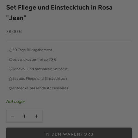
Set Fliege und Einstecktuch in Rosa
"Jean"
Angebot
78,00 €
30 Tage Rückgaberecht
versandkostenfrei ab 70 €
liebevoll und nachhaltig verpackt
Set aus Fliege und Einstecktuch
entdecke passende Accessoires
Auf Lager
Anzahl verringern
Anzahl erhöhen
IN DEN WARENKORB