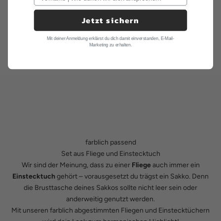
Jetzt sichern
Mit deiner Anmeldung erklärst du dich damit einverstanden, E-Mail-
Marketing zu erhalten.
farblich passend
Set aus Fliege und Einstecktuch
Wir sind der Meinung, dass zu einer
Fliege
auch immer ein
Einstecktuch
gehört – vorausgesetzt du trägst ein Sakko. Denn
die Brusttasche deines Sakkos sollte nicht leer sein oder
anderweitig genutzt werden.
Mit unseren farblich abgestimmten Fliegen und Einstecktüchern