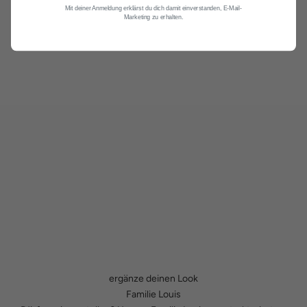
Mit deiner Anmeldung erklärst du dich damit einverstanden, E-Mail-
Marketing zu erhalten.
ergänze deinen Look
Familie Louis