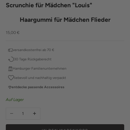
Scrunchie für Mädchen "Louis"
Haargummi für Mädchen Flieder
Angebot
15,00 €
versandkostenfrei ab 70 €
30 Tage Rückgaberecht
Hamburger Familienunternehmen
liebevoll und nachhaltig verpackt
entdecke passende Accessoires
Auf Lager
Anzahl verringern
Anzahl erhöhen