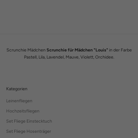
zum Leben erweckt. Seitdem leben wir unseren Traum einer
eigenen kleinen Modemanufaktur.
Hier erfährst du unsere ganze Geschichte.
Scrunchie Mädchen
Scrunchie für Mädchen "Louis"
in der Farbe
Pastell, Lila, Lavendel, Mauve, Violett, Orchidee.
Kategorien
Leinenfliegen
Hochzeitsfliegen
Set Fliege Einstecktuch
Set Fliege Hosenträger