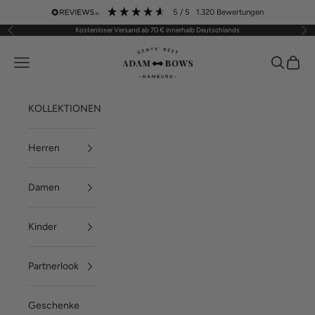
Zum Inhalt springen
5
/ 5
1.320
Bewertungen
Kostenloser Versand ab 70 € innerhalb Deutschlands
Zurück
Vor
ADAM BOWS
Menü
Suchen
Waren
KOLLEKTIONEN
Herren
Damen
Kinder
Partnerlook
Geschenke