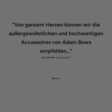
"
Von ganzem Herzen können wir die
außergewöhnlichen und hochwertigen
Accessoires von Adam Bows
empfehlen...
"
★★★★★ von
Lene F
Gehe zu Element 1
Gehe zu Element 2
Gehe zu Element 3
Gehe zu Element 4
Gehe zu Element 5