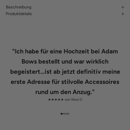
Beschreibung
Produktdetails
"
Ich habe für eine Hochzeit bei Adam
Bows bestellt und war wirklich
begeistert...ist ab jetzt definitiv meine
erste Adresse für stilvolle Accessoires
rund um den Anzug.
"
★★★★★ von
Nico G
Gehe zu Element 1
Gehe zu Element 2
Gehe zu Element 3
Gehe zu Element 4
Gehe zu Element 5