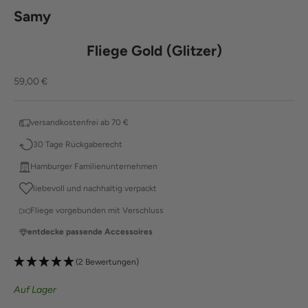
Samy
Fliege Gold (Glitzer)
Angebot
59,00 €
versandkostenfrei ab 70 €
30 Tage Rückgaberecht
Hamburger Familienunternehmen
liebevoll und nachhaltig verpackt
Fliege vorgebunden mit Verschluss
entdecke passende Accessoires
(2 Bewertungen)
Auf Lager