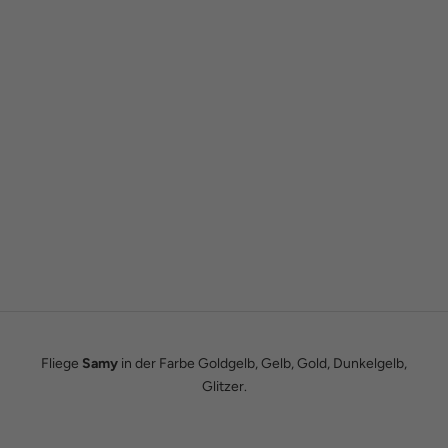
Gründergeschichte
Wie alles begann
Wir sind Tobias und Julian. Im Jahr 2016 haben wir ADAM BOWS
zum Leben erweckt. Seitdem leben wir unseren Traum einer
eigenen kleinen Modemanufaktur.
Hier erfährst du unsere ganze Geschichte.
Fliege
Samy
in der Farbe Goldgelb, Gelb, Gold, Dunkelgelb,
Glitzer.