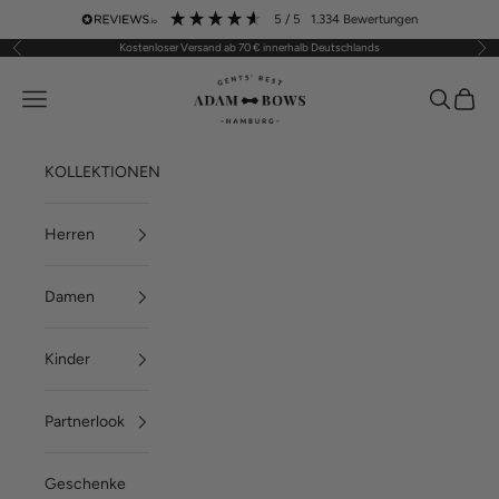
Zum Inhalt springen
5
/ 5
1.334
Bewertungen
Kostenloser Versand ab 70 € innerhalb Deutschlands
Zurück
Vor
ADAM BOWS
Menü
Suchen
Waren
KOLLEKTIONEN
Herren
Damen
Kinder
Partnerlook
Geschenke