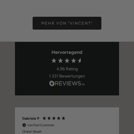
Angebot
Ange
49,00 €
29,0
MEHR VON "VINCENT"
Hervorragend
4,96
Rating
1.331
Bewertungen
Gabriele P
Verified Customer
Onkel Noah