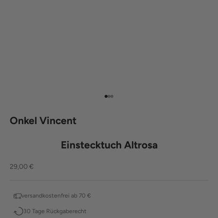
Gehe zu Element 1
Gehe zu Element 2
Gehe zu Element 3
Onkel Vincent
Einstecktuch Altrosa
Angebot
29,00 €
versandkostenfrei ab 70 €
30 Tage Rückgaberecht