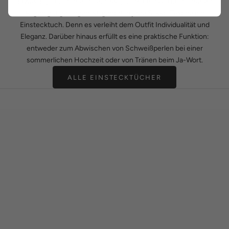
Etwas. Egal ob formell oder lässig: Damit ein Outfit in unseren
Augen gut gelungen ist, gehört in jede Sakko-Tasche ein
Einstecktuch. Denn es verleiht dem Outfit Individualität und
Eleganz. Darüber hinaus erfüllt es eine praktische Funktion:
entweder zum Abwischen von Schweißperlen bei einer
sommerlichen Hochzeit oder von Tränen beim Ja-Wort.
ALLE EINSTECKTÜCHER