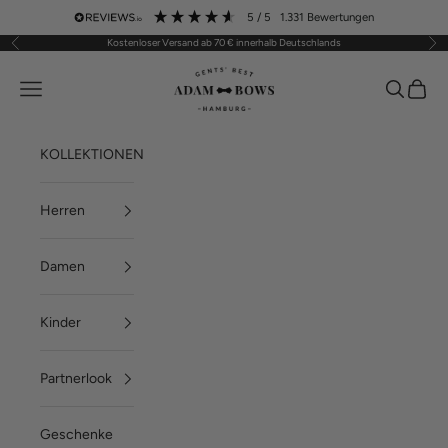
Zum Inhalt springen
5
/ 5
1.331
Bewertungen
Kostenloser Versand ab 70 € innerhalb Deutschlands
Zurück
Vor
ADAM BOWS
Menü
Suchen
Waren
KOLLEKTIONEN
Herren
Damen
Kinder
Partnerlook
Geschenke