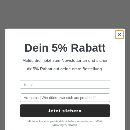
Dein 5% Rabatt
Melde dich jetzt zum Newsletter an und sicher
dir 5% Rabatt auf deine erste Bestellung.
wir lieben
Jetzt sichern
Einstecktücher
Für uns ist ein Einstecktuch nicht nur ein Accessoire, sondern ein
Mit deiner Anmeldung erklärst du dich damit einverstanden, E-Mail-
Statement für guten Stil. Es verleiht jedem Anzug das gewisse
Marketing zu erhalten.