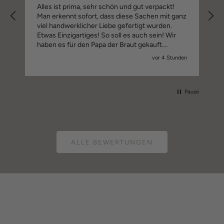
Alles ist prima, sehr schön und gut verpackt!
Man erkennt sofort, dass diese Sachen mit ganz
viel handwerklicher Liebe gefertigt wurden.
Etwas Einzigartiges! So soll es auch sein! Wir
haben es für den Papa der Braut gekauft.
Applaus und macht weiter so! Wir drücken euch
vor 4 Stunden
alle Daumen für ganz viel Erfolg!
Pause
ALLE BEWERTUNGEN