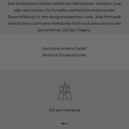
Das Einstecktuch bietet zahlreiche Faltoptionen: Einzelne, zwei
oder drei Spitzen für formelle und festliche Anlässe oder
Bauschfaltung für den lässig entspannten Look. Jede Methode
verleiht dem Outfit eine individuelle Note und unterstreicht den
persönlichen Stil des Trägers.
doch eine andere Farbe?
Ähnliche Einstecktücher
Stil aus Hamburg
Gehe zu Element 1
Gehe zu Element 2
Gehe zu Element 3