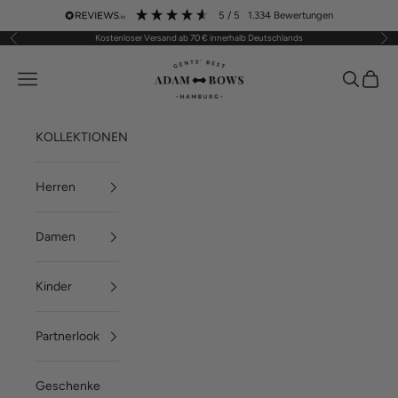
Zum Inhalt springen
5
/ 5
1.334
Bewertungen
Kostenloser Versand ab 70 € innerhalb Deutschlands
Zurück
Vor
ADAM BOWS
Menü
Suchen
Waren
KOLLEKTIONEN
Herren
Damen
Kinder
Partnerlook
Geschenke