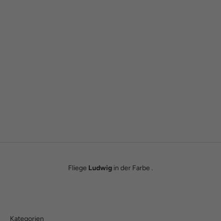
Gründergeschichte
Wie alles begann
Wir sind Tobias und Julian. Im Jahr 2016 haben wir ADAM BOWS
zum Leben erweckt. Seitdem leben wir unseren Traum einer
eigenen kleinen Modemanufaktur.
Hier erfährst du unsere ganze Geschichte.
Fliege
Ludwig
in der Farbe .
Kategorien