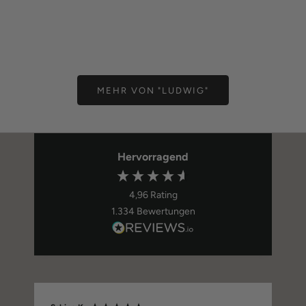
Optionen auswählen
In den Warenkorb
Bruder Ludwig
Herr L
MANSCHETTENKNÖPFE
HOSENT
Angebot
Ange
59,00 €
89,0
MEHR VON "LUDWIG"
Hervorragend
4,96
Rating
1.334
Bewertungen