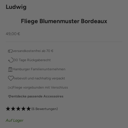
Ludwig
Fliege Blumenmuster Bordeaux
Angebot
49,00 €
versandkostenfrei ab 70 €
30 Tage Rückgaberecht
Hamburger Familienunternehmen
liebevoll und nachhaltig verpackt
Fliege vorgebunden mit Verschluss
entdecke passende Accessoires
(6 Bewertungen)
Auf Lager