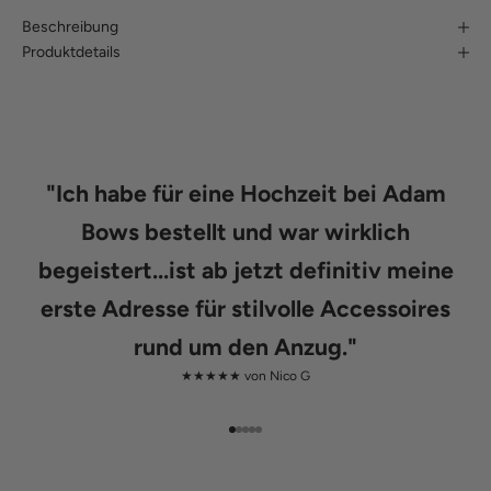
Beschreibung
Produktdetails
"
Ich habe für eine Hochzeit bei Adam
Bows bestellt und war wirklich
begeistert...ist ab jetzt definitiv meine
erste Adresse für stilvolle Accessoires
rund um den Anzug.
"
★★★★★ von
Nico G
Gehe zu Element 1
Gehe zu Element 2
Gehe zu Element 3
Gehe zu Element 4
Gehe zu Element 5