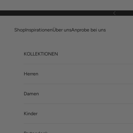
Zum Inhalt springen
Zurück
Shop
Inspirationen
Über uns
Anprobe bei uns
KOLLEKTIONEN
Herren
Damen
Kinder