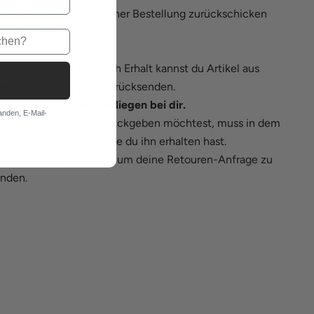
öchtest etwas aus deiner Bestellung zurückschicken
r umtauschen?
nsten:
rhalb von 30 Tagen nach Erhalt kannst du Artikel aus
er Bestellung an uns zurücksenden.
Kosten für die Retoure liegen bei dir.
anden, E-Mail-
der Artikel, den du zurückgeben möchtest, muss in dem
eichen Zustand sein, wie du ihn erhalten hast.
lle
dieses Formular
aus um deine Retouren-Anfrage zu
nden.