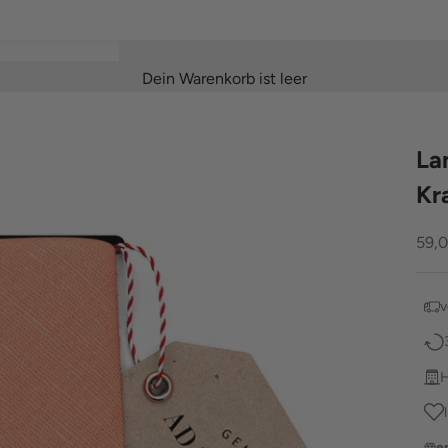
Dein Warenkorb ist leer
La
Kr
Ang
59,
v
H
e