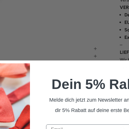
VER
De
E
S
E
–
LIE
Wir 
mögl
wie 
Dein 5% Ra
D
E
Ös
Melde dich jetzt zum Newsletter an
Re
dir 5% Rabatt auf deine erste Be
S
–
RET