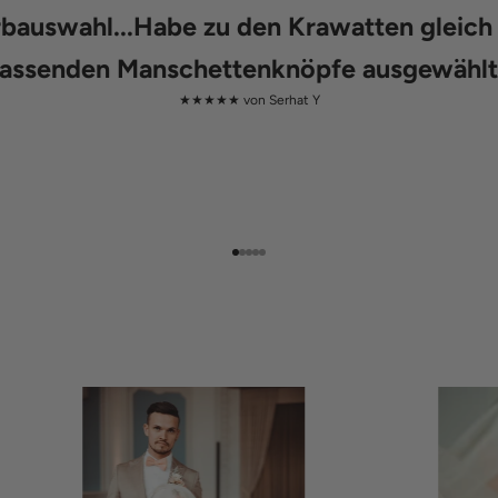
rbauswahl...Habe zu den Krawatten gleich 
assenden Manschettenknöpfe ausgewählt
★★★★★ von
Serhat Y
Gehe zu Element 1
Gehe zu Element 2
Gehe zu Element 3
Gehe zu Element 4
Gehe zu Element 5