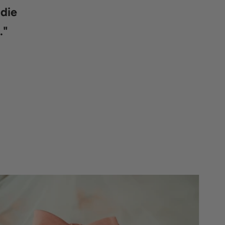
die
.
"