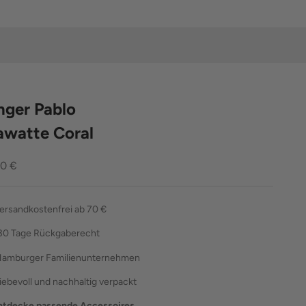
nger Pablo
awatte Coral
ebot
00 €
ersandkostenfrei ab 70 €
30 Tage Rückgaberecht
amburger Familienunternehmen
liebevoll und nachhaltig verpackt
ntdecke passende Accessoires