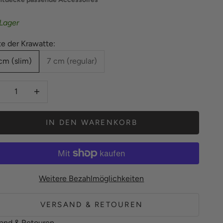
Lager
te der Krawatte:
cm (slim)
7 cm (regular)
hl verringern
Anzahl erhöhen
IN DEN WARENKORB
Weitere Bezahlmöglichkeiten
VERSAND & RETOUREN
and & Retouren