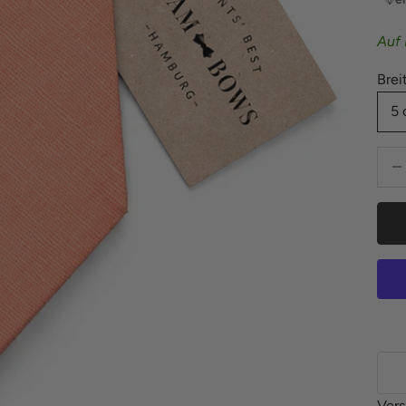
Auf 
Brei
5 
Anza
Vers