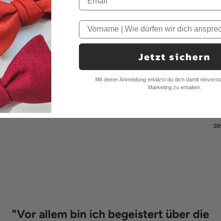
Du m
ode
Anso
Inne
Jetzt sichern
dein
Die 
Mit deiner Anmeldung erklärst du dich damit einverst
Je
Marketing zu erhalten.
gl
Fü
se
"
Vor allem bin ich begeistert über die