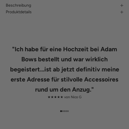
Beschreibung
Produktdetails
"
Ich habe für eine Hochzeit bei Adam
Bows bestellt und war wirklich
begeistert...ist ab jetzt definitiv meine
erste Adresse für stilvolle Accessoires
rund um den Anzug.
"
★★★★★ von
Nico G
Gehe zu Element 1
Gehe zu Element 2
Gehe zu Element 3
Gehe zu Element 4
Gehe zu Element 5