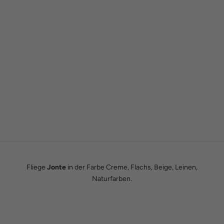
Gründergeschichte
Wie alles begann
Wir sind Tobias und Julian. Im Jahr 2016 haben wir ADAM BOWS
zum Leben erweckt. Seitdem leben wir unseren Traum einer
eigenen kleinen Modemanufaktur.
Hier erfährst du unsere ganze Geschichte.
Fliege
Jonte
in der Farbe Creme, Flachs, Beige, Leinen,
Naturfarben.