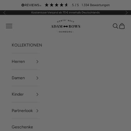
Zum Inhalt springen
5
/ 5
1.334
Bewertungen
Kostenloser Versand ab 70 € innerhalb Deutschlands
Zurück
Vor
ADAM BOWS
Menü
Suchen
Waren
KOLLEKTIONEN
Herren
Damen
Kinder
Partnerlook
Geschenke