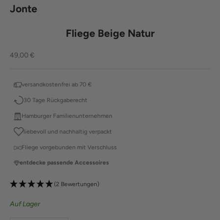
Jonte
Fliege Beige Natur
Angebot
49,00 €
versandkostenfrei ab 70 €
30 Tage Rückgaberecht
Hamburger Familienunternehmen
liebevoll und nachhaltig verpackt
Fliege vorgebunden mit Verschluss
entdecke passende Accessoires
(2 Bewertungen)
Auf Lager