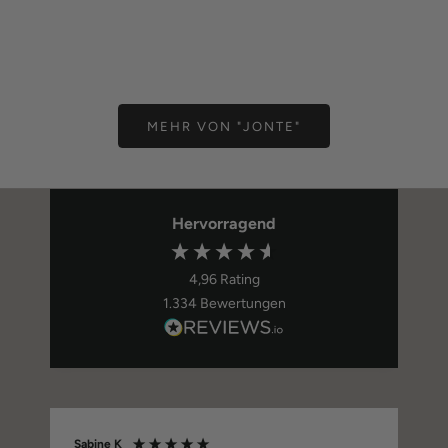
Jonte
Onkel 
FLIEGE
EINSTEC
Angebot
Ange
49,00 €
29,0
MEHR VON "JONTE"
Hervorragend
4,96
Rating
1.334
Bewertungen
Sabine K