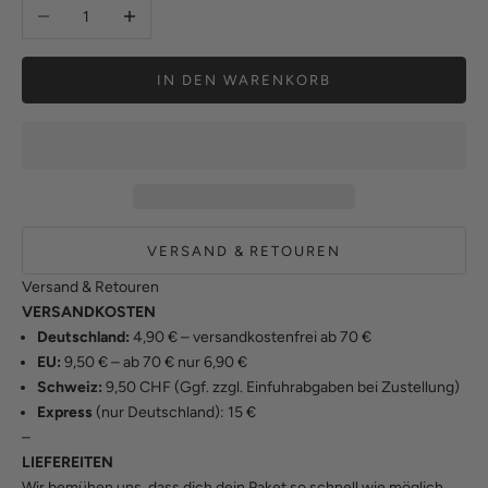
Anzahl verringern
Anzahl erhöhen
IN DEN WARENKORB
VERSAND & RETOUREN
Versand & Retouren
VERSANDKOSTEN
Deutschland:
4,90 € – versandkostenfrei ab 70 €
EU:
9,50 € – ab 70 € nur 6,90 €
Schweiz:
9,50 CHF (Ggf. zzgl. Einfuhrabgaben bei Zustellung)
Express
(nur Deutschland): 15 €
–
LIEFEREITEN
Wir bemühen uns, dass dich dein Paket so schnell wie möglich