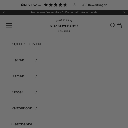
Zum Inhalt springen
5
/ 5
1.333
Bewertungen
Kostenloser Versand ab 70 € innerhalb Deutschlands
Zurück
Vor
ADAM BOWS
Menü
Suchen
Waren
KOLLEKTIONEN
Herren
Damen
Kinder
Partnerlook
Geschenke