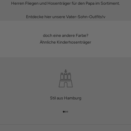
Herren Fliegen
und
Hosenträger
für den Papa im Sortiment.
Entdecke hier unsere Vater-Sohn-Outfits!v
doch eine andere Farbe?
Ähnliche Kinderhosenträger
Stil aus Hamburg
Gehe zu Element 1
Gehe zu Element 2
Gehe zu Element 3