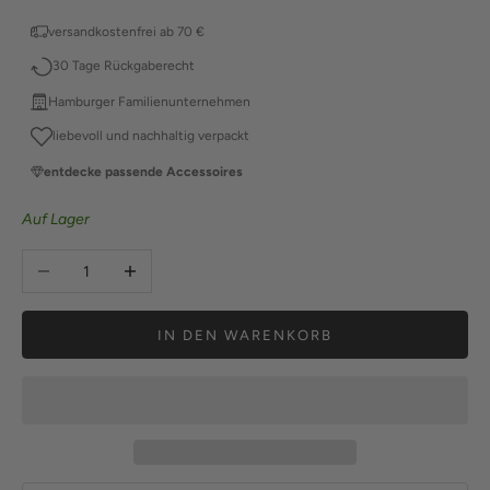
versandkostenfrei ab 70 €
30 Tage Rückgaberecht
Hamburger Familienunternehmen
liebevoll und nachhaltig verpackt
entdecke passende Accessoires
Auf Lager
Anzahl verringern
Anzahl erhöhen
IN DEN WARENKORB