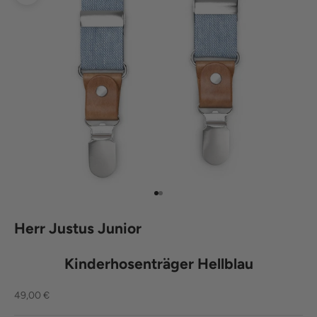
Bild vergrößern
Gehe zu Element 1
Gehe zu Element 2
Herr Justus Junior
Kinderhosenträger Hellblau
Angebot
49,00 €