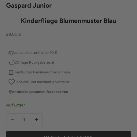
Gaspard Junior
Kinderfliege Blumenmuster Blau
Angebot
29,00 €
versandkostenfrei ab 70 €
30 Tage Rückgaberecht
Hamburger Familienunternehmen
liebevoll und nachhaltig verpackt
entdecke passende Accessoires
Auf Lager
Anzahl verringern
Anzahl erhöhen