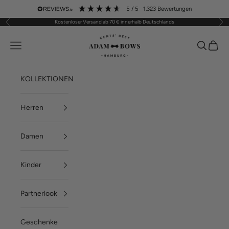
Zum Inhalt springen
5
/ 5
1.323
Bewertungen
Kostenloser Versand ab 70 € innerhalb Deutschlands
Zurück
Vor
ADAM BOWS
Menü
Suchen
Waren
KOLLEKTIONEN
Herren
Damen
Kinder
Partnerlook
Geschenke