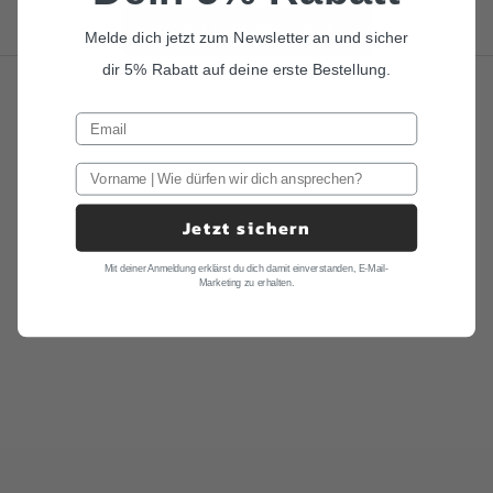
ALLE KINDERFLIEGEN
Melde dich jetzt zum Newsletter an und sicher
dir 5% Rabatt auf deine erste Bestellung.
Jetzt sichern
Mit deiner Anmeldung erklärst du dich damit einverstanden, E-Mail-
Marketing zu erhalten.