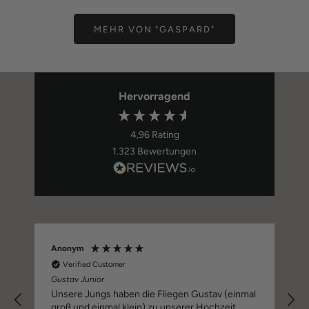
MEHR VON "GASPARD"
Hervorragend
4,96
Rating
1.323
Bewertungen
Dustin S
Verified Customer
Super schnell angekommen und die Qualität ist
top! Die Farbe sah auch genauso aus, wie auf
al
den Fotos. Gerne wieder! Ein