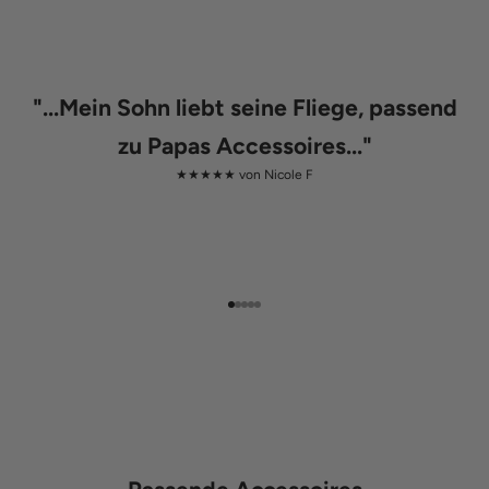
"
...Mein Sohn liebt seine Fliege, passend
zu Papas Accessoires...
"
★★★★★ von
Nicole F
Gehe zu Element 1
Gehe zu Element 2
Gehe zu Element 3
Gehe zu Element 4
Gehe zu Element 5