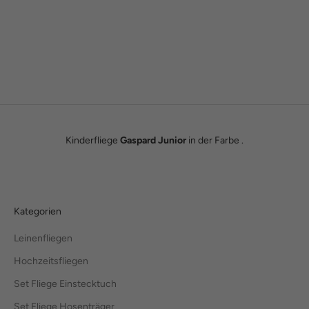
Wie alles begann
Wir sind Tobias und Julian. Im Jahr 2016 haben wir ADAM BOWS
zum Leben erweckt. Seitdem leben wir unseren Traum einer
eigenen kleinen Modemanufaktur.
Hier erfährst du unsere ganze Geschichte.
Kinderfliege
Gaspard Junior
in der Farbe .
Kategorien
Leinenfliegen
Hochzeitsfliegen
Set Fliege Einstecktuch
Set Fliege Hosenträger