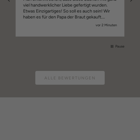
viel handwerklicher Liebe gefertigt wurden.
Etwas Einzigartiges! So soll es auch sein! Wir
haben es für den Papa der Braut gekauft.
Applaus und macht weiter so! Wir drücken euch
vor 2 Minuten
alle Daumen für ganz viel Erfolg!
Pause
ALLE BEWERTUNGEN