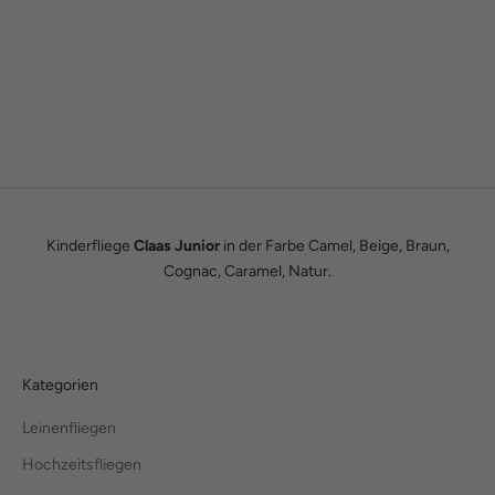
Gründergeschichte
Wie alles begann
Wir sind Tobias und Julian. Im Jahr 2016 haben wir ADAM BOWS
zum Leben erweckt. Seitdem leben wir unseren Traum einer
eigenen kleinen Modemanufaktur.
Hier erfährst du unsere ganze Geschichte.
Kinderfliege
Claas Junior
in der Farbe Camel, Beige, Braun,
Cognac, Caramel, Natur.
Kategorien
Leinenfliegen
Hochzeitsfliegen