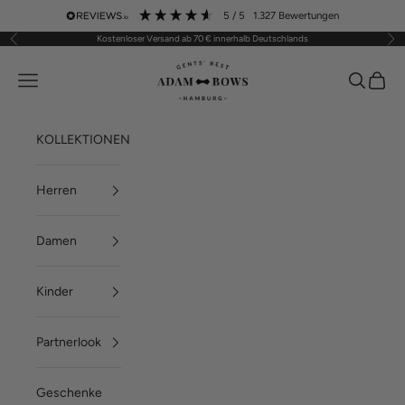
Zum Inhalt springen
5
/ 5
1.327
Bewertungen
Kostenloser Versand ab 70 € innerhalb Deutschlands
Zurück
Vor
ADAM BOWS
Menü
Suchen
Waren
KOLLEKTIONEN
Herren
Damen
Kinder
Partnerlook
Geschenke