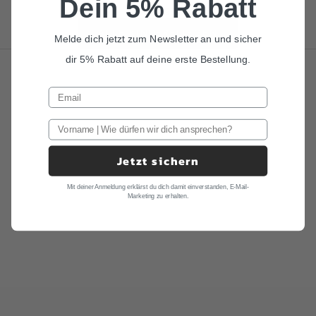
Dein 5% Rabatt
unschlagbar.
ALLE KINDERFLIEGEN
Melde dich jetzt zum Newsletter an und sicher
dir 5% Rabatt auf deine erste Bestellung.
Jetzt sichern
Mit deiner Anmeldung erklärst du dich damit einverstanden, E-Mail-
Marketing zu erhalten.