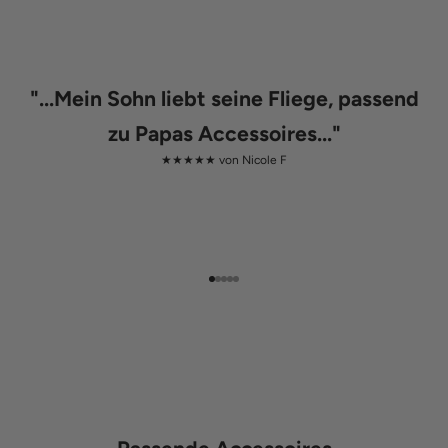
"
...Mein Sohn liebt seine Fliege, passend
zu Papas Accessoires...
"
★★★★★ von
Nicole F
Gehe zu Element 1
Gehe zu Element 2
Gehe zu Element 3
Gehe zu Element 4
Gehe zu Element 5