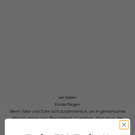
wir lieben
Kinderfliegen
Wenn Vater und Sohn sich zusammentun, um in gemeinsamer
Mission etwas ganz Besonderes zu erleben, dann muss das
Outfit perfekt abgestimmt sein. Unsere Fliegen und Hosenträger
vereinen euch mit Eleganz und Charme. Zu zweit seid ihr