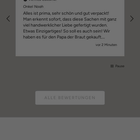
Onkel Noah
Alles ist prima, sehr schön und gut verpackt!
Man erkennt sofort, dass diese Sachen mit ganz
viel handwerklicher Liebe gefertigt wurden.
Etwas Einzigartiges! So soll es auch sein! Wir
haben es für den Papa der Braut gekauft.
Applaus und macht weiter so! Wir drücken euch
vor 2 Minuten
alle Daumen für ganz viel Erfolg!
Pause
ALLE BEWERTUNGEN