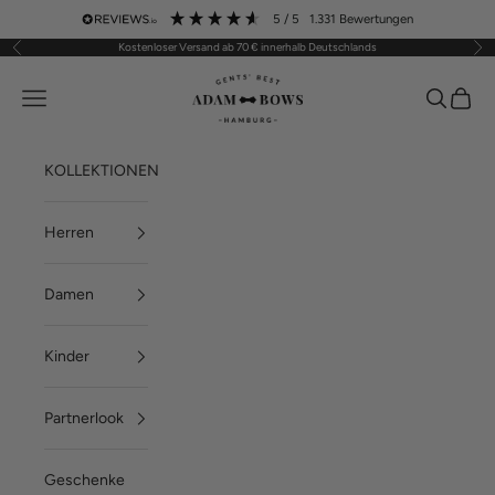
Zum Inhalt springen
5
/ 5
1.331
Bewertungen
Kostenloser Versand ab 70 € innerhalb Deutschlands
Zurück
Vor
ADAM BOWS
Menü
Suchen
Waren
KOLLEKTIONEN
Herren
Damen
Kinder
Partnerlook
Geschenke