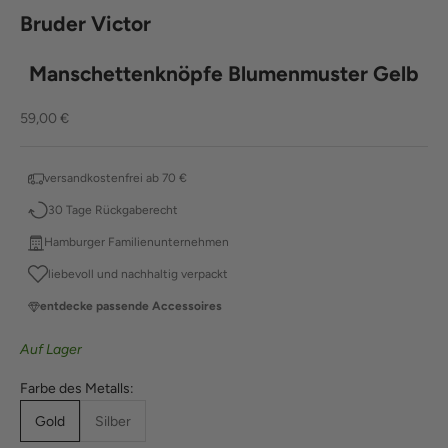
Bruder Victor
Manschettenknöpfe Blumenmuster Gelb
Angebot
59,00 €
versandkostenfrei ab 70 €
30 Tage Rückgaberecht
Hamburger Familienunternehmen
liebevoll und nachhaltig verpackt
entdecke passende Accessoires
Auf Lager
Farbe des Metalls:
Gold
Silber