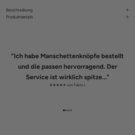
Beschreibung
Produktdetails
"
Ich habe Manschettenknöpfe bestellt
und die passen hervorragend. Der
Service ist wirklich spitze...
"
★★★★★ von
Fabio L
Gehe zu Element 1
Gehe zu Element 2
Gehe zu Element 3
Gehe zu Element 4
Gehe zu Element 5