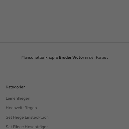
Wie alles begann
Wir sind Tobias und Julian. Im Jahr 2016 haben wir ADAM BOWS
zum Leben erweckt. Seitdem leben wir unseren Traum einer
eigenen kleinen Modemanufaktur.
Hier erfährst du unsere ganze Geschichte.
Manschettenknöpfe
Bruder Victor
in der Farbe .
Kategorien
Leinenfliegen
Hochzeitsfliegen
Set Fliege Einstecktuch
Set Fliege Hosenträger