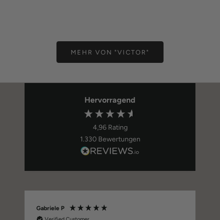
MANSCHETTENKNÖPFE
KRAWA
Angebot
Ange
59,00 €
59,0
MEHR VON "VICTOR"
Hervorragend
4,96
Rating
1.330
Bewertungen
Gabriele P
Verified Customer