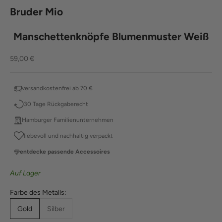
Bruder Mio
Manschettenknöpfe Blumenmuster Weiß
Angebot
59,00 €
versandkostenfrei ab 70 €
30 Tage Rückgaberecht
Hamburger Familienunternehmen
liebevoll und nachhaltig verpackt
entdecke passende Accessoires
Auf Lager
Farbe des Metalls:
Gold
Silber