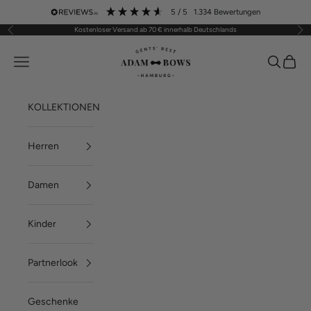
Zum Inhalt springen
5
/ 5
1.334
Bewertungen
Kostenloser Versand ab 70 € innerhalb Deutschlands
Zurück
Vor
ADAM BOWS
Menü
Suchen
Waren
KOLLEKTIONEN
Herren
Damen
Kinder
Partnerlook
Geschenke