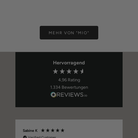
MANSCHETTENKNÖPFE
HOSENT
Angebot
Ange
59,00 €
89,0
MEHR VON "MIO"
Hervorragend
4,96
Rating
1.334
Bewertungen
Sabine K
Verified Customer