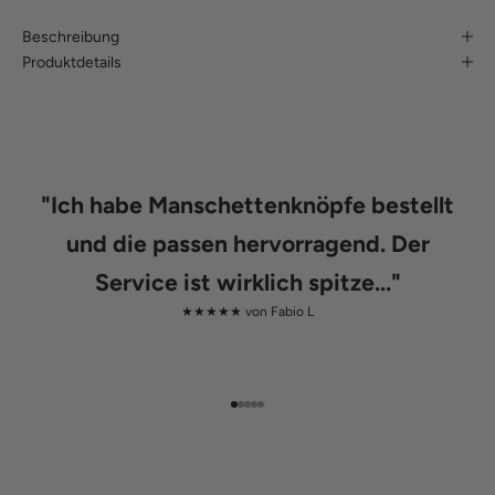
Beschreibung
Produktdetails
"
Ich habe Manschettenknöpfe bestellt
und die passen hervorragend. Der
Service ist wirklich spitze...
"
★★★★★ von
Fabio L
Gehe zu Element 1
Gehe zu Element 2
Gehe zu Element 3
Gehe zu Element 4
Gehe zu Element 5