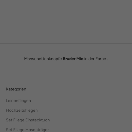
Wie alles begann
Wir sind Tobias und Julian. Im Jahr 2016 haben wir ADAM BOWS
zum Leben erweckt. Seitdem leben wir unseren Traum einer
eigenen kleinen Modemanufaktur.
Hier erfährst du unsere ganze Geschichte.
Manschettenknöpfe
Bruder Mio
in der Farbe .
Kategorien
Leinenfliegen
Hochzeitsfliegen
Set Fliege Einstecktuch
Set Fliege Hosenträger