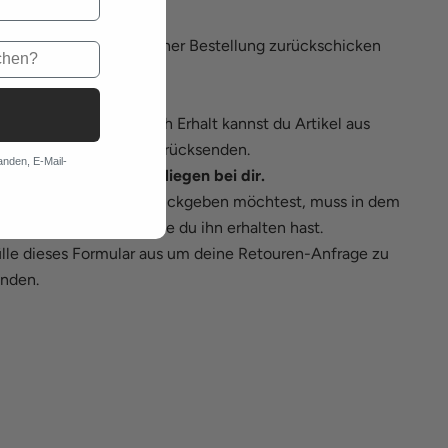
OUREN
öchtest etwas aus deiner Bestellung zurückschicken
r umtauschen?
nsten:
rhalb von 30 Tagen nach Erhalt kannst du Artikel aus
er Bestellung an uns zurücksenden.
anden, E-Mail-
Kosten für die Retoure liegen bei dir.
der Artikel, den du zurückgeben möchtest, muss in dem
eichen Zustand sein, wie du ihn erhalten hast.
lle
dieses Formular
aus um deine Retouren-Anfrage zu
nden.