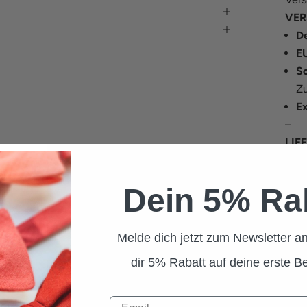
VER
De
E
S
Zu
E
–
LIE
Wir 
mögl
Dein 5% Ra
wie 
D
E
Melde dich jetzt zum Newsletter an
Ös
dir 5% Rabatt auf deine erste Be
Re
S
–