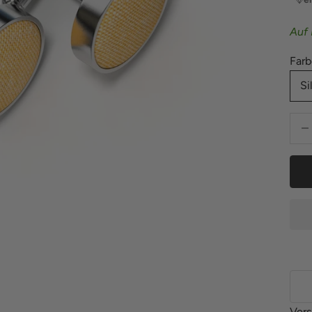
Auf 
Farb
Si
Anza
Vers