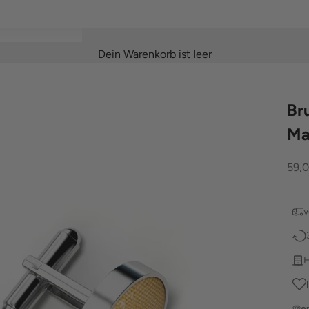
Dein Warenkorb ist leer
Br
Ma
Ang
59,
v
H
e