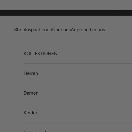
Zum Inhalt springen
Zurück
Shop
Inspirationen
Über uns
Anprobe bei uns
KOLLEKTIONEN
Herren
Damen
Kinder