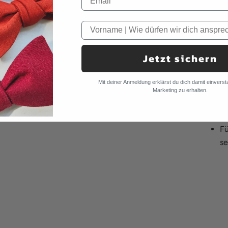
RET
Du m
ode
Anso
Jetzt sichern
Inne
dein
Mit deiner Anmeldung erklärst du dich damit einverst
Die 
Marketing zu erhalten.
Je
gl
Fü
se