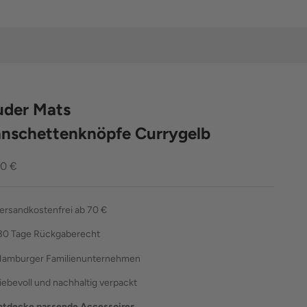
uder Mats
nschettenknöpfe Currygelb
ebot
00 €
ersandkostenfrei ab 70 €
30 Tage Rückgaberecht
amburger Familienunternehmen
liebevoll und nachhaltig verpackt
ntdecke passende Accessoires