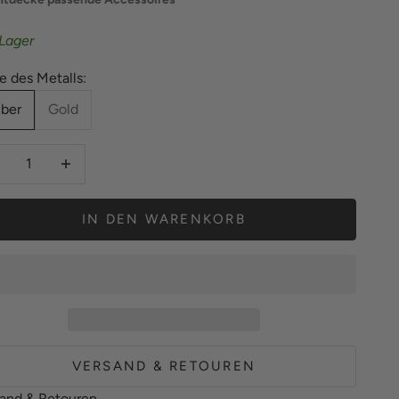
Lager
e des Metalls:
lber
Gold
hl verringern
Anzahl erhöhen
IN DEN WARENKORB
VERSAND & RETOUREN
and & Retouren