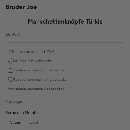
Bruder Joe
Manschettenknöpfe Türkis
Angebot
59,00 €
versandkostenfrei ab 70 €
30 Tage Rückgaberecht
Hamburger Familienunternehmen
liebevoll und nachhaltig verpackt
entdecke passende Accessoires
Auf Lager
Farbe des Metalls:
Silber
Gold