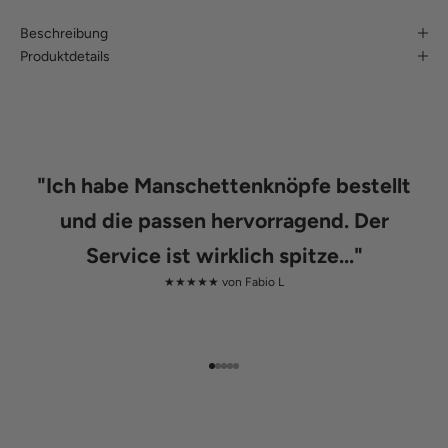
Beschreibung
Produktdetails
"
Ich habe Manschettenknöpfe bestellt
und die passen hervorragend. Der
Service ist wirklich spitze...
"
★★★★★ von
Fabio L
Gehe zu Element 1
Gehe zu Element 2
Gehe zu Element 3
Gehe zu Element 4
Gehe zu Element 5