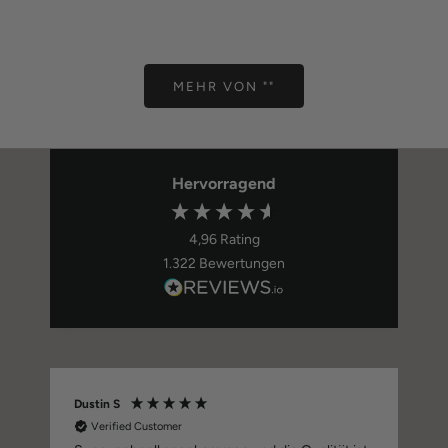
Angebot
Ange
59,00 €
59,0
MEHR VON ""
Hervorragend
4,96
Rating
1.322
Bewertungen
Dustin S
Verified Customer