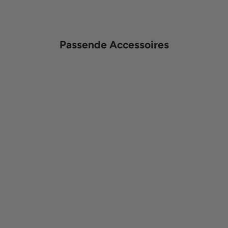
Passende Accessoires
Produkt
Prod