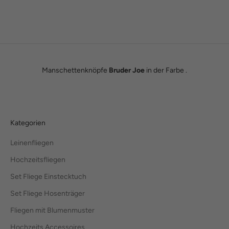
eigenen kleinen Modemanufaktur.
Hier erfährst du unsere ganze Geschichte.
Manschettenknöpfe
Bruder Joe
in der Farbe .
Kategorien
Leinenfliegen
Hochzeitsfliegen
Set Fliege Einstecktuch
Set Fliege Hosenträger
Fliegen mit Blumenmuster
Hochzeits Accessoires