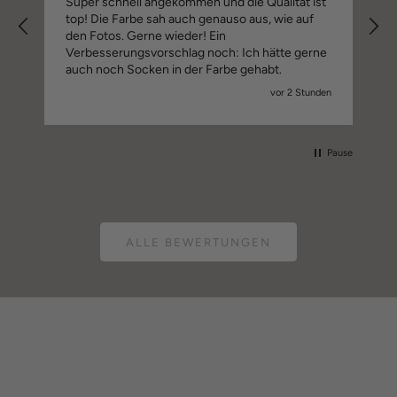
e
Super schnell angekommen und die Qualität ist
top! Die Farbe sah auch genauso aus, wie auf
den Fotos. Gerne wieder! Ein
Verbesserungsvorschlag noch: Ich hätte gerne
auch noch Socken in der Farbe gehabt.
go
vor 2 Stunden
Pause
ALLE BEWERTUNGEN