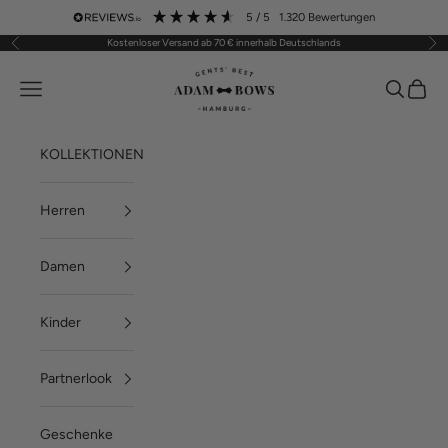
Zum Inhalt springen
5
/ 5
1.320
Bewertungen
Kostenloser Versand ab 70 € innerhalb Deutschlands
Zurück
Vor
ADAM BOWS
Menü
Suchen
Waren
KOLLEKTIONEN
Herren
Damen
Kinder
Partnerlook
Geschenke