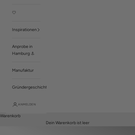
🤍
Inspirationen
Anprobe in
Hamburg ⚓
Manufaktur
Gründergeschichte
ANMELDEN
Warenkorb
Dein Warenkorb ist leer
Summer Breeze
Accessoires: "Michel"