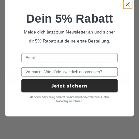
Dein 5% Rabatt
Gehe zu Element 1
Gehe zu Element 2
Gehe zu Element 3
Gehe zu Element 4
Melde dich jetzt zum Newsletter an und sicher
Die Fliege Michel
dir 5% Rabatt auf deine erste Bestellung.
30 Tage Rückgaberecht
schneller Versand - versandkostenfrei ab 70 €
Frei von Plastik
IN DEN WARENKORB
Jetzt sichern
Angebot
49,00 €
Mit deiner Anmeldung erklärst du dich damit einverstanden, E-Mail-
Marketing zu erhalten.