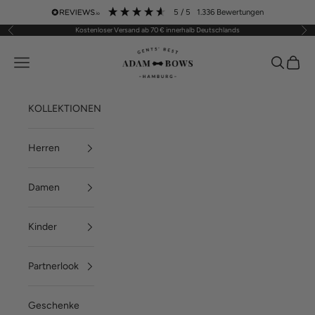
Zum Inhalt springen
5
/ 5
1.336
Bewertungen
Kostenloser Versand ab 70 € innerhalb Deutschlands
Zurück
Vor
ADAM BOWS
Menü
Suchen
Waren
KOLLEKTIONEN
Herren
Damen
Kinder
Partnerlook
Geschenke