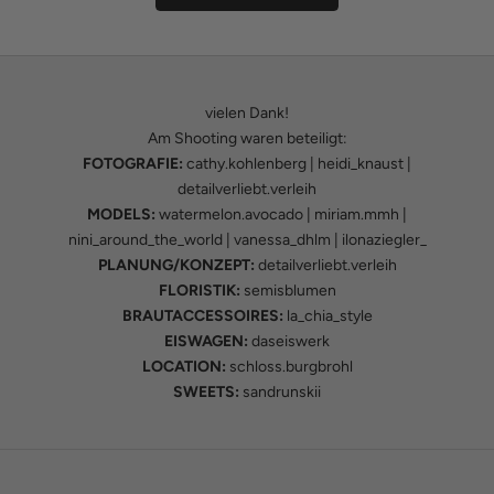
vielen Dank!
Am Shooting waren beteiligt:
FOTOGRAFIE:
cathy.kohlenberg
|
heidi_knaust
|
detailverliebt.verleih
MODELS:
watermelon.avocado
|
miriam.mmh
|
nini_around_the_world
|
vanessa_dhlm
|
ilonaziegler_
PLANUNG/KONZEPT:
detailverliebt.verleih
FLORISTIK:
semisblumen
BRAUTACCESSOIRES:
la_chia_style
EISWAGEN:
daseiswerk
LOCATION:
schloss.burgbrohl
SWEETS:
sandrunskii