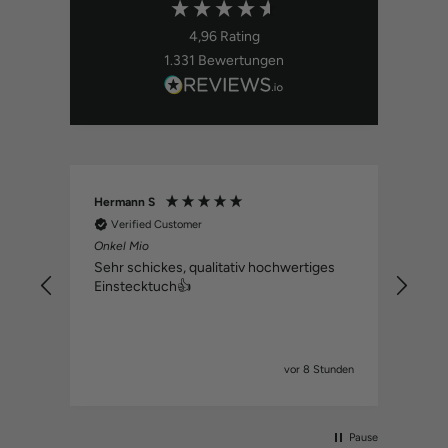
4,96
Rating
1.331
Bewertungen
Hermann S
Ano
Verified Customer
V
Onkel Mio
Sup
klei
Sehr schickes, qualitativ hochwertiges
schn
Einstecktuch👍
uft.
unden
vor 8 Stunden
el
Pause