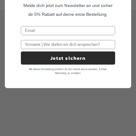
Melde dich jetzt zum Newsletter an und sicher
dir 5% Rabatt auf deine erste Bestellung.
Über uns
Gründergeschichte
Wir sind Tobias und Julian. Im Jahr 2016 haben wir ADAM BOWS
zum Leben erweckt. Seitdem leben wir unseren Traum einer
eigenen kleinen Modemanufaktur.
Jetzt sichern
Erfahre hier unsere komplette Geschichte.
Mit deiner Anmeldung erklärst du dich damit einverstanden, E-Mail-
Marketing zu erhalten.