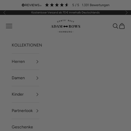
Zum Inhalt springen
5
/ 5
1.331
Bewertungen
Kostenloser Versand ab 70 € innerhalb Deutschlands
Zurück
Vor
ADAM BOWS
Menü
Suchen
Waren
KOLLEKTIONEN
Herren
Damen
Kinder
Partnerlook
Geschenke