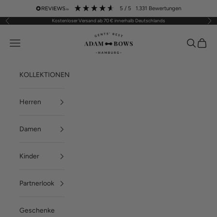
Zum Inhalt springen
5
/ 5
1.331
Bewertungen
Kostenloser Versand ab 70 € innerhalb Deutschlands
Zurück
Vor
ADAM BOWS
Menü
Suchen
Waren
KOLLEKTIONEN
Herren
Damen
Kinder
Partnerlook
Geschenke