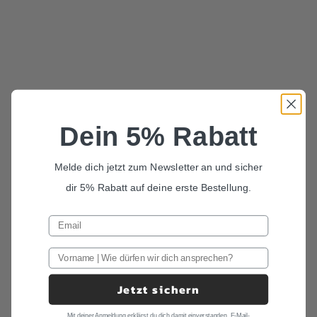
In den Warenkorb
Optionen auswählen
Dein 5% Rabatt
Set Kinderfliege und
Set Fliege und Hosenträger in
Herrenfliege in Gelb "Willi"
Gelb "Willi"
Melde dich jetzt zum Newsletter an und sicher
SET KINDERFLIEGE HERRENFLIEGE
SET FLIEGE HOSENTRÄGER
Angebot
Angebot
78,00 €
138,00 €
dir 5% Rabatt auf deine erste Bestellung.
Jetzt sichern
Mit deiner Anmeldung erklärst du dich damit einverstanden, E-Mail-