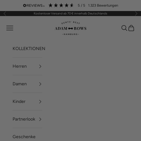
Zum Inhalt springen
5
/ 5
1.323
Bewertungen
Kostenloser Versand ab 70 € innerhalb Deutschlands
Zurück
Vor
ADAM BOWS
Menü
Suchen
Waren
KOLLEKTIONEN
Herren
Damen
Kinder
Partnerlook
Geschenke