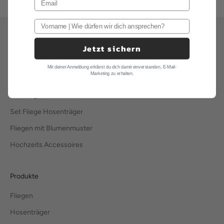
Kategorien
Jetzt sichern
Leinenfliegen
Mit deiner Anmeldung erklärst du dich damit einverstanden, E-Mail-
Marketing zu erhalten.
Hochzeitsfliegen
Set Fliege Einstecktuch
Set Fliege Hosenträger
Fliegen mit Blumenmuster
Hochzeits Accessoires
Produkte
Fliegen
Hosenträger