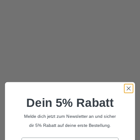
Herrenfliege in zartem Violett
Petrol "Ole"
"Linus"
SET FLIEGE HOSENTRÄGER
Angebot
138,00 €
SET KINDERFLIEGE HERRENFLIEGE
Angebot
78,00 €
AUSVERKAUFT
Dein 5% Rabatt
Set Fliege und Einstecktuch
Melde dich jetzt zum Newsletter an und sicher
Petrol "Ole"
dir 5% Rabatt auf deine erste Bestellung.
SET FLIEGE EINSTECKTUCH
Angebot
78,00 €